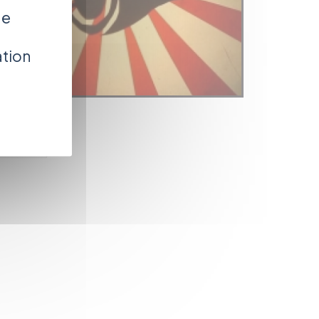
de
ation