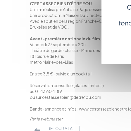
C'EST ASSEZ BIEN D'ÊTRE FOU
C
Un film réalisé par Antoine Page dessiné par Zoo Proje
Une production La Maison Du Directeur, Ambiances A
Avec le soutien de la région Franche-Comté, du CNC, 
fonc
Bruxelles et de VOO.
Avant-première nationale du film, en présence d
Vendredi 27 septembre à 20h
Théâtre du garde-chasse - Mairie des Lilas
181 bis rue de Paris
métro Mairie-des-Lilas
Entrée 3,5 €- suivie d'un cocktail
Réservation conseillée (places limitées) :
au 01 43 60 4189
ou sur cestassezbien@detrefou.com
Bande-annonce et infos :
www.cestassezbiendetre
Par le webmaster
RETOUR À LA