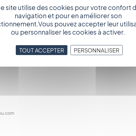
e site utilise des cookies pour votre confort 
ct
navigation et pour en améliorer son
SBL, Images +
du Cinéma et de l'Audiovisuel de la Fédération Wallonie-
tionnement.Vous pouvez accepter leur utilis
ou personnaliser les cookies à activer.
u réalisateur :
TOUT ACCEPTER
PERSONNALISER
fou.com