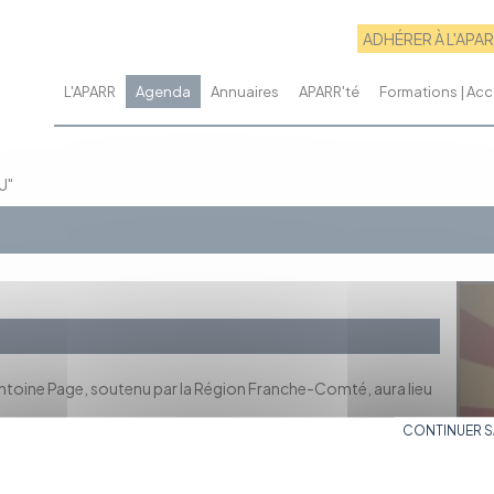
ADHÉRER À L'APA
L'APARR
Agenda
Annuaires
APARR'té
Formations | A
U"
ntoine Page, soutenu par la Région Franche-Comté, aura lieu
CONTINUER 
versé l’Europe jusqu’aux confins de la Sibérie. Mêlant dessins
e road-movie et conte documentaire.