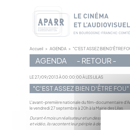
Panneau de gestion des cookies
Accueil
>
AGENDA
>
"C'EST ASSEZ BIEN D'ÊTRE FO
AGENDA
- RETOUR -
LE 27/09/2013 À 00:00:00 À LES LILAS
"C'EST ASSEZ BIEN D'ÊTRE FOU"
L'avant-première nationale du film-documentaire d'A
le vendredi 27 septembre à 20h à la Mairie des Lilas.
Durant 4 mois un réalisateur et un dessinateur ont tra
et vidéo, ils racontent leur périple à deux voix, entr