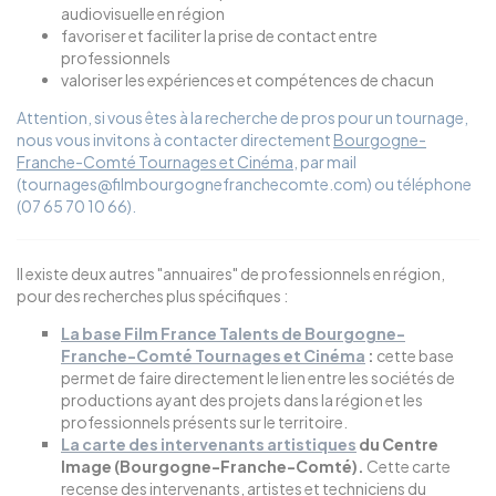
audiovisuelle en région
favoriser et faciliter la prise de contact entre
professionnels
valoriser les expériences et compétences de chacun
Attention, si vous êtes à la recherche de pros pour un tournage,
nous vous invitons à contacter directement
Bourgogne-
Franche-Comté Tournages et Cinéma
, par mail
(tournages@filmbourgognefranchecomte.com) ou téléphone
(07 65 70 10 66​​).
Il existe deux autres "annuaires" de professionnels en région,
pour des recherches plus spécifiques :
La base Film France Talents de Bourgogne-
Franche-Comté Tournages et Cinéma
:
cette base
permet de faire directement le lien entre les sociétés de
productions ayant des projets dans la région et les
professionnels présents sur le territoire.
La carte des intervenants artistiques
du Centre
Image (Bourgogne-Franche-Comté).
Cette carte
recense des intervenants, artistes et techniciens du