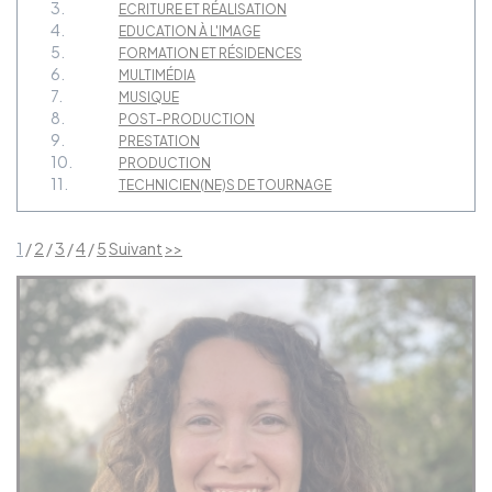
3.
ECRITURE ET RÉALISATION
4.
EDUCATION À L'IMAGE
5.
FORMATION ET RÉSIDENCES
6.
MULTIMÉDIA
7.
MUSIQUE
8.
POST-PRODUCTION
9.
PRESTATION
10.
PRODUCTION
11.
TECHNICIEN(NE)S DE TOURNAGE
1
/
2
/
3
/
4
/
5
Suivant
>>