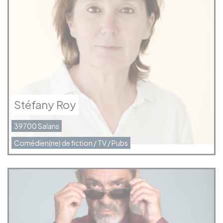
Stéfany Roy
39700 Salans
Comédien(ne) de fiction / TV / Pubs