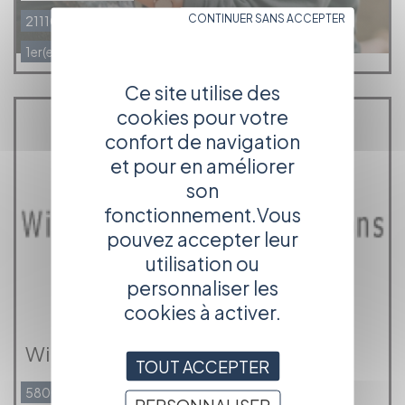
CONTINUER SANS ACCEPTER
21110 Rouvres en plaine
1er(e) assistant(e) opérateur long métrage
Ce site utilise des
cookies pour votre
confort de navigation
et pour en améliorer
son
fonctionnement.Vous
pouvez accepter leur
utilisation ou
personnaliser les
cookies à activer.
Willmyth Audio Productions
TOUT ACCEPTER
58000 NEVERS