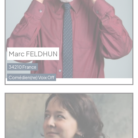
Marc FELDHUN
34210 France
Comédien(ne) Voix Off