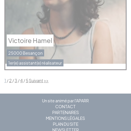
Victoire Hamel
25000 Besançon
1er(e) assistant(e) réalisateur
1
/
2
/
3
/
4
/
5
Suivant
>>
Un site animé par l'APARR
CONTACT
PARTENAIRES
MENTIONS LÉGALES
PLAN DU SITE
NEWSLETTER