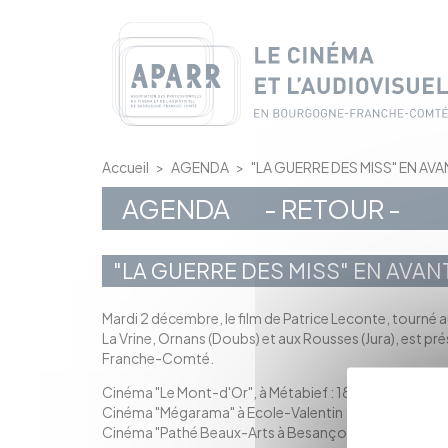
Panneau de gestion des cookies
Accueil
>
AGENDA
>
"LA GUERRE DES MISS" EN AV
AGENDA
- RETOUR -
"LA GUERRE DES MISS" EN AVA
Mardi 2 décembre, le film de Patrice Leconte, tourné 
La Vrine, Ornans (Doubs) et aux Rousses (Jura), est p
Franche-Comté.
Cinéma "Le Mont-d'Or", à Métabief : 18h, avec l'équipe
Cinéma "Mégarama" à Ecole-Valentin : 20h, avec l'équ
Cinéma "Pathé Beaux-Arts à Besançon : 20h30, débat 