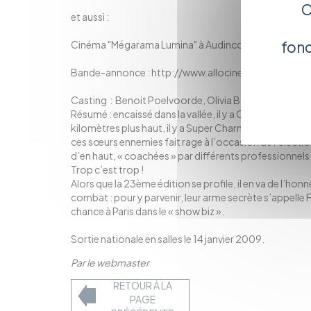
C
et aussi :
fonc
Cinéma "Mégarama Lumina" à Audincourt : à 20h10 e
Bande-annonce : http://www.allocine.fr/seance/fi
Casting : Benoit Poelvoorde, Olivia Bonamy, Christ
Résumé : encaissé dans la vallée, il y a Charmoussey, 
kilomètres plus haut, il y a Super Charmoussey, station
ces sœurs ennemies fait rage à l’occasion de l’élection
d’en haut, « coachées » par différents professionnels in
Trop c’est trop !
Alors que la 23ème édition se profile, il en va de l’ho
combat : pour y parvenir, leur arme secrète s’appelle Fra
chance à Paris dans le « show biz ».
Sortie nationale en salles le 14 janvier 2009.
Par le webmaster
RETOUR À LA
PAGE