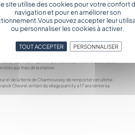
e site utilise des cookies pour votre confort 
navigation et pour en améliorer son
tionnement.Vous pouvez accepter leur utilis
t 22h15
ou personnaliser les cookies à activer.
lm_gen_cprojection=139468.html
ian Charmetant, Laurent Gamelon et Jacques Mathou.
TOUT ACCEPTER
PERSONNALISER
petit village frappé durement par la récession. Quelques
 de ski familiale et prospère. Chaque année la rivalité entre
 de la Miss locale : 22 compétitions, 22 victoires pour celles
vités aux frais de la station.
nneur et de la fierté de Charmoussey de remporter cet ultime
nck Chevrel, enfant du village parti il y a 17 ans tenter sa