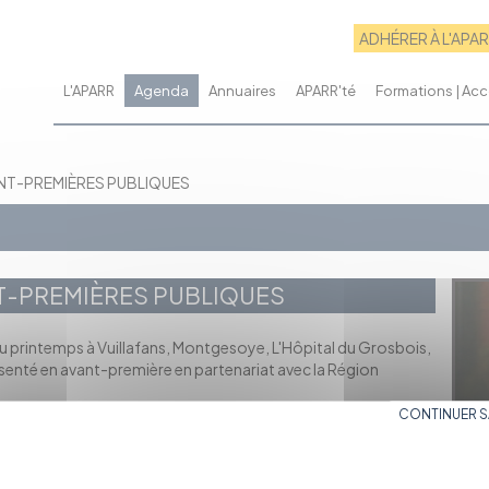
ADHÉRER À L'APA
L'APARR
Agenda
Annuaires
APARR'té
Formations | A
ANT-PREMIÈRES PUBLIQUES
NT-PREMIÈRES PUBLIQUES
au printemps à Vuillafans, Montgesoye, L'Hôpital du Grosbois,
résenté en avant-première en partenariat avec la Région
CONTINUER 
 en début de projection, puis à 20h
ipe en début de projection
avec l'équipe en fin de projection