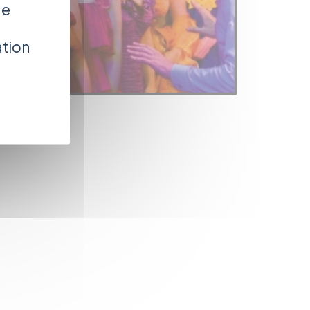
de
ation