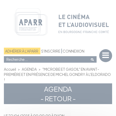
Panneau de gestion des cookies
ADHÉRER À L'APARR
S'INSCRIRE
CONNEXION
Accueil
>
AGENDA
>
"MICROBE ET GASOIL" EN AVANT-
PREMIÈRE ET EN PRÉSENCE DE MICHEL GONDRY À L'ELDORADO
!
AGENDA
- RETOUR -
LE 22/06/2015 À 00:00:00 À DIJON