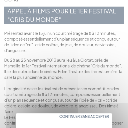
APPEL À FILMS POUR LE 1ER FESTIVAL
"CRIS DU MONDE"
Présentez avant le 15 juin un court métrage de 8 à 12 minutes,
composé essentiellement d'un plan séquence et conçu autour
de l'idée de "cri" : cri de colère, de joie, de douleur, de victoire,
d'angoisse...
Du 28 au 23 novembre 2013 aura lieu à La Ciotat, près de
Marseille, le 1er Festival international de cinéma "Cris du monde".
Il se déroulera dans le cinéma Eden Théâtre des frères Lumière, la
salle la plus ancienne du monde.
L’originalité de ce festival est de présenter en compétition des
courts métrages de 8 à 12 minutes, composés essentiellement
d’un plan séquence et conçus autour de l’idée de « cri » : cri de
colère, de joie, de douleur, de victoire, d’angoisse… Des films à
faire.
CONTINUER SANS ACCEPTER
Le Festival invite tous ceux qui le souhaitent, cinéastes
confirmés, jeunes cinéastes, étudiants, débutants, … à proposer