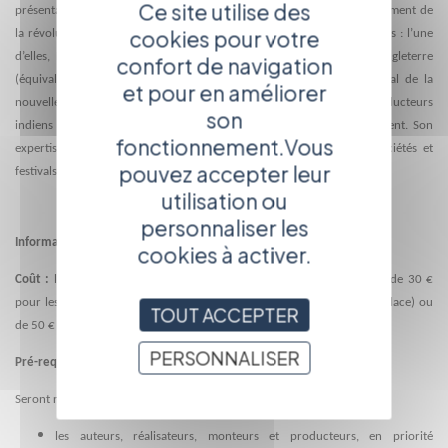
Ce site utilise des
présentateur et producteur radio, puis du côté de la télévision au moment de
cookies pour votre
la révolution numérique. Il a travaillé sur le lancement de deux chaînes : l’une
d’elles, BBC 4, est maintenant la principale chaîne culturelle en Angleterre
confort de navigation
(équivalente à Arte en France). Nick est aussi directeur international de la
et pour en améliorer
nouvelle Indian Documentary Foundation qui vise à soutenir les producteurs
son
indiens à travers la formation et des bourses d’aides au développement. Son
fonctionnement.Vous
expertise le conduit à faire du consulting pour de nombreuses sociétés et
pouvez accepter leur
festivals à travers le monde.
utilisation ou
personnaliser les
Informations pratiques
cookies à activer.
Coût :
le coût de l'atelier, hors frais de déplacement et de repas, est de 30 €
pour les adhérents de l'APARR (formulaire d'adhésion à remplir sur place) ou
TOUT ACCEPTER
de 50 € pour les non adhérents.
PERSONNALISER
Pré-requis :
Seront retenus parmi les participants :
les auteurs, réalisateurs, monteurs et producteurs, en priorité