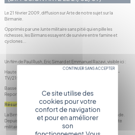
Le 21 février 2009, diffusion sur Arte de notre sujet sur la
Birmanie.
Opprimés par une Junte militaire sans pitié qui en pille les
richesses, les Birmans essayent de survivre entre famine et
cyclones...
Un film de Paul Rush, Eric Simard et Emmanuel Razavi, visible ici :
CONTINUER SANS ACCEPTER
Haute définition : http://www.arte.tv/fr/Videos-sur-ARTE-
TV/2151166,CmC=2487582.html
Basse définition : http://www.arte.tv/fr/ARTE-
Ce site utilise des
Reportage/2468474,CmC=2468476.html
cookies pour votre
Résumé :
confort de navigation
La Birmanie, une des dictatures les plus répressives du monde.
et pour en améliorer
Depuis 1988, le peuple birman vit ainsi sous le joug dune junte
son
militaire qui a coupé le pays du reste du monde.
fonctionnement.Vous