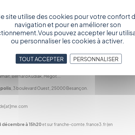
ralle
/ Séquence SDP
e site utilise des cookies pour votre confort 
navigation et pour en améliorer son
tionnement.Vous pouvez accepter leur utilis
ce et l'adolescence sont solides au point d'inspirer bon
ou personnaliser les cookies à activer.
 bonheur sur la nostalgie avec des mots mâtinés de poésie, de
lages", dont il vient de sortir un nouvel opus, il s'épanouit
tistes dans un élan créatif contagieux. Quel est donc le secret
sse sur les ressorts d'une jeunesse éternelle et d'un esprit
TOUT ACCEPTER
PERSONNALISER
amait, Bernard Kudlak, Mégot...
polis
, 3 boulevard Ouest, 25000 Besançon.
onde[at]me.com
4 décembre à 15h20
et sur franche-comte.france3.fr (en