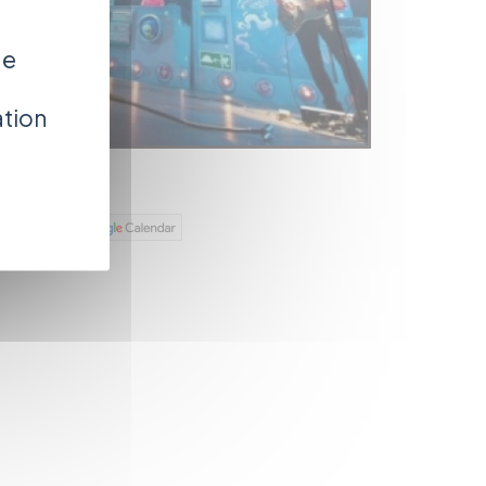
de
ation