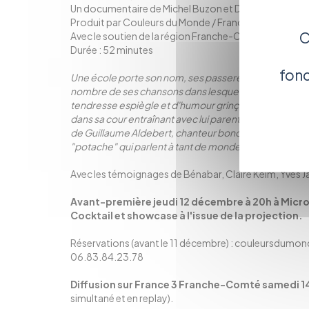
Un documentaire de Michel Buzon et Dominique Deba
Produit par Couleurs du Monde / France Télévisions 
C
Avec le soutien de la région Franche-Comté
Durée : 52 minutes
fonc
Une école porte son nom, ses passerelles avec l'enfan
nombre de ses chansons dans lesquelles il surfe avec
tendresse espiègle et d'humour grinçant. Avec "Enfantil
dans sa cour entraînant avec lui parents, enfants et ar
de Guillaume Aldebert, chanteur bondissant avec juste
"potache" qui parlent à tant de monde ?
Avec les témoignages de Bénabar, Claire Keim, Yves J
Avant-première jeudi 12 décembre à 20h à Micro
Cocktail et showcase à l'issue de la projection.
Réservations (avant le 11 décembre) : couleursdum
06.83.84.23.78
Diffusion sur France 3 Franche-Comté samedi 1
simultané et en replay).