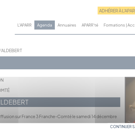
ADHÉRER À L'APA
L'APARR
Agenda
Annuaires
APARR'té
Formations | A
D'ALDEBERT
ON
COMTÉ
ALDEBERT
diffusion sur France 3 Franche-Comté le samedi 14 décembre
CONTINUER 