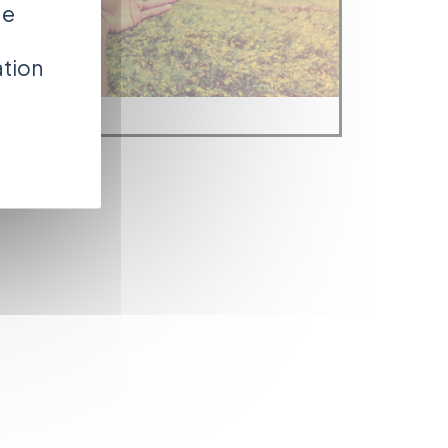
de
ation