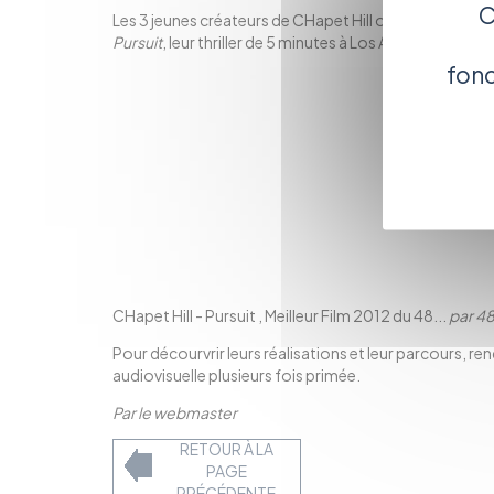
C
Les 3 jeunes créateurs de CHapet Hill ont remporté le
Pursuit
, leur thriller de 5 minutes à Los Angeles en mar
fonc
CHapet Hill - Pursuit , Meilleur Film 2012 du 48...
par
48
Pour décourvrir leurs réalisations et leur parcours, re
audiovisuelle plusieurs fois primée.
Par le webmaster
RETOUR À LA
PAGE
PRÉCÉDENTE