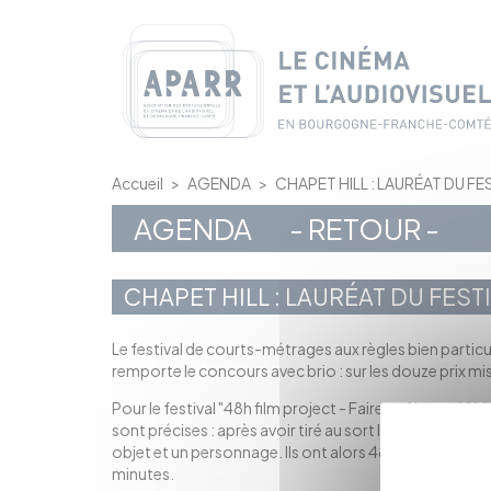
Panneau de gestion des cookies
Accueil
>
AGENDA
>
CHAPET HILL : LAURÉAT DU FES
AGENDA
- RETOUR -
CHAPET HILL : LAURÉAT DU FESTI
Le festival de courts-métrages aux règles bien particuli
remporte le concours avec brio : s
ur les douze prix mi
Pour le festival "48h film project - Faire un film en 48h
sont précises : après avoir tiré au sort le genre de leur
objet et un personnage. Ils ont alors 48h précises po
minutes.