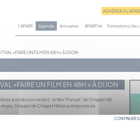
ADHÉRER À L'APA
L'APARR
Agenda
Annuaires
APARR'té
Formations | A
TIVAL «FAIRE UN FILM EN 48H » À DIJON
VAL «FAIRE UN FILM EN 48H » À DIJON
ères a rendu son verdict : le film "Pursuit" de CHapet Hill
s en jeu, l'équipe de CHapet Hill en a remporté six.
", organisé à Dijon pour la deuxième fois cette année, les règles
CONTINUER 
 film, les équipes se voient imposer une ligne de dialogue, un
ur réaliser un court-métrage d'une durée comprise entre 4 et 7