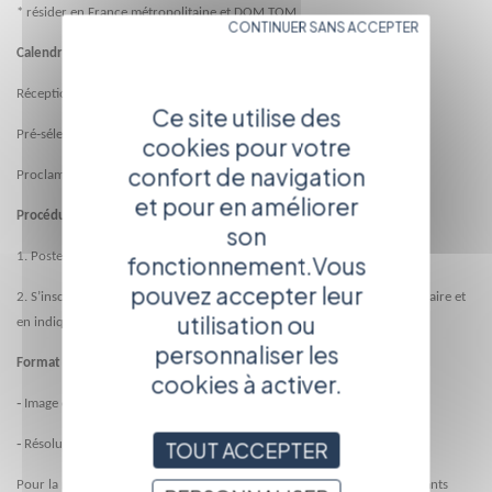
* résider en France métropolitaine et DOM TOM
CONTINUER SANS ACCEPTER
Calendrier
Réception des films jusqu’au 15 février 2015
Ce site utilise des
Pré
‐
sélection des films jusqu’au 15 mai 2015
cookies pour votre
confort de navigation
Proclamation des résultats le 8 juin
et pour en améliorer
Procédure d’inscription
son
1. Poster sa vidéo sur Youtube
fonctionnement.Vous
pouvez accepter leur
2. S’inscrire sur le site www.filmetonquartier.fr en remplissant le formulaire et
utilisation ou
en indiquant l’URL de sa vidéo Youtube.
personnaliser les
Format des vidéos
cookies à activer.
‐
Image en 16/ 9, 25 images entrelacées PAL (25 1 PAL)
‐
Résolution des images : 1920 X 1080 EN HO OU 720 X 576 EN SD
TOUT ACCEPTER
Pour la mise en ligne de leur vidéo sur le site youtube.com, les participants