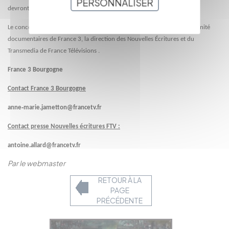
PERSONNALISER
devront privilégier l’encodage H.264
Le concours des documentaires courts, avec avec le réseau régional, l’unité
documentaires de France 3, la direction des Nouvelles Écritures et du
Transmedia de France Télévisions .
France 3 Bourgogne
Contact France 3 Bourgogne
anne
‐
marie.jametton@francetv.fr
Contact presse Nouvelles écritures FTV :
antoine.allard@francetv.fr
Par le webmaster
RETOUR À LA
PAGE
PRÉCÉDENTE