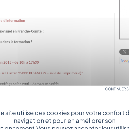
e d'information
diovisuel en Franche-Comté :
 dans la formation !
in 2015 - de 10h à 17h30
uare Castan 25000 BESANCON – salle de l'imprimerie)*
 parkings Saint-Paul, Chamars et Mairie
CONTINUER 
l de Franche-Comté, l'APARR invite tous les professionnels du cinéma et de
e site utilise des cookies pour votre confort 
osée en Franche-Comté,
autour de leurs besoins
et des améliorations
navigation et pour en améliorer son
tionnement.Vous pouvez accepter leur utilis