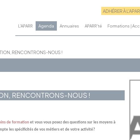
ADHÉRER À L'APA
L'APARR
Agenda
Annuaires
APARR'té
Formations | A
ATION, RENCONTRONS-NOUS !
ION, RENCONTRONS-NOUS !
oins de formation
et vous vous posez des questions sur les moyens à
pte les spécificités de vos métiers et de votre activité?