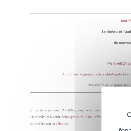
Journé
Le cinéma et l'au
du nouveau
Mercredi 24 ju
Au Conseil Régional de Franche-Comté (4 sq
*Possibilité de se garer aux
En partenariat avec l'AFDAS et avec le soutien du Conseil Régiona
C
l'audiovisuel à ven
ir
échanger autour de l'offre de formation
prop
apportées par la
réforme
.
fonc