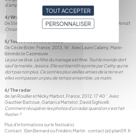
d’ampleur.
TOUT ACCEPTER
4/ Wrzz
PERSONNALISER
De Stéphane Bloch, France, 2013, 3’31’’. Avec Christophe Arnulf.
Christophe entend des sons qu'il est le seul à percevoir.
5/ Toutes les belles choses
De Cécile Bicler, France, 2013, 16’. Avec Laure Calamy, Marie-
Bénédicte Cazeneuve.
Le jour se lève. La fête du mariage est finie. Tout le monde dort
sauf la mariée, Jessica. Elle est bientôt rejointe par Cathy qui ne
dort pas non plus. Ce sont les plus vieilles amies de la terre et
elles vont passer un peu de temps ensemble, ce matin.
6/ The radar
de Jan Rouiller et Nicky Marbot, France, 2012, 17’40’’. Avec
Gauthier Battoue, Garlan Le Martelot, David Sighicelli.
Comment récupérer les photos d'un radar quand on s'est fait
flasher ?
Plus d'informations sur le festival
ici
.
Contact : Elen Bernard ou Frédéric Martin : contact (at) plan09.fr