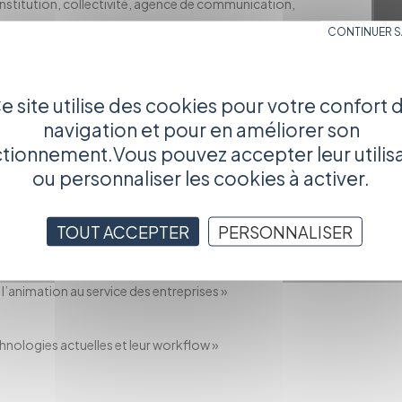
 institution, collectivité, agence de communication,
CONTINUER 
ition se répartissent dans diverses catégories : image
munication interne, ressources humaines, formation,
e site utilise des cookies pour votre confort 
ux réalisateurs ou de jeunes producteurs, de s'informer des
navigation et pour en améliorer son
ef, de détecter les nouveaux instruments de diffusion...
tionnement.Vous pouvez accepter leur utilis
ux projections :
ou personnaliser les cookies à activer.
its et non-droit ? », sous le patronage de Guy Seligman,
TOUT ACCEPTER
PERSONNALISER
’animation au service des entreprises »
chnologies actuelles et leur workflow »