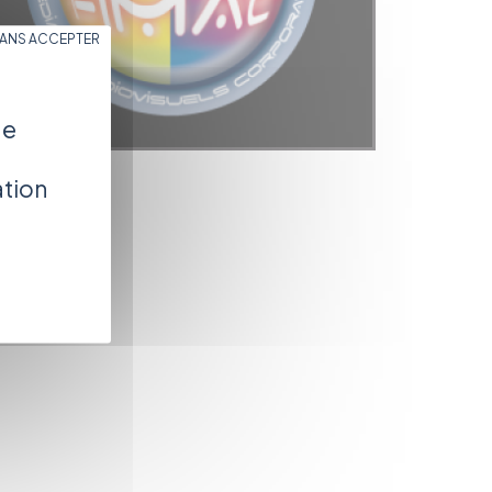
SANS ACCEPTER
de
ation