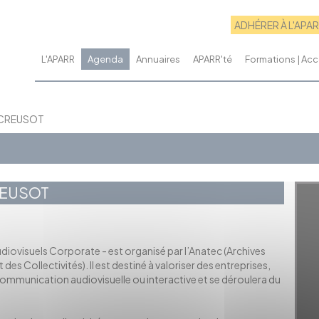
ADHÉRER À L'APA
L'APARR
Agenda
Annuaires
APARR'té
Formations | A
 CREUSOT
REUSOT
diovisuels Corporate - est organisé par l’Anatec (Archives
des Collectivités). Il est destiné à valoriser des entreprises,
 communication audiovisuelle ou interactive et se déroulera du