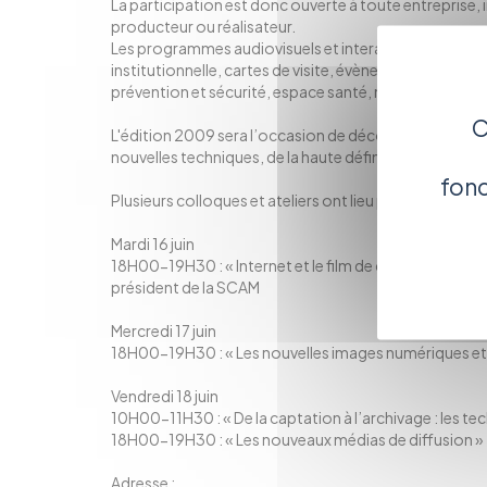
La participation est donc ouverte à toute entreprise,
producteur ou réalisateur.
Les programmes audiovisuels et interactifs en compét
institutionnelle, cartes de visite, évènementiel, com
prévention et sécurité, espace santé, marketing.
C
L'édition 2009 sera l’occasion de découvrir de nouvea
nouvelles techniques, de la haute définition ou du reli
fonc
Plusieurs colloques et ateliers ont lieu parallèlement a
Mardi 16 juin
18H00-19H30 : « Internet et le film de commande : dro
président de la SCAM
Mercredi 17 juin
18H00-19H30 : « Les nouvelles images numériques et l
Vendredi 18 juin
10H00-11H30 : « De la captation à l’archivage : les te
18H00-19H30 : « Les nouveaux médias de diffusion »
Adresse :