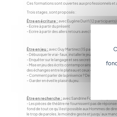
Ces formations sont ouvertes aux professionnels et 
Trois stages, sont proposés :
Être en écriture :
avec Eugène Durif (12 participants)
- Ecrire à partir du présent
- Ecrire à partir des allers retours avec les comédiens 
C
Être en jeu :
avec Guy Martinez (15 participants)
- Débusquer le vrai-faux, installer le jeu des mots et d
- Enquêter sur le langage et ses secrets, parler de p
fonc
- Mise en jeu des écrits contemporains, de l’écriture e
des échanges entre le plateau et ceux qui écrivent a
- Comment parler de la présence ? De notre incomplé
- Garder en éveil le plaisir du jeu.
Être en recherche :
avec Sandrine Fourlon (10 partic
- Les pièces de théâtre ne fournissent pas de réponses o
fond de tout ce qu’il est possible aux Hommes de dire, s
le trop de paroles, le moindre geste et jusqu’aux manq