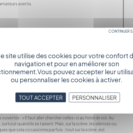
amateurs avertis.
CONTINUER 
au plateau.
e site utilise des cookies pour votre confort 
es choses.
navigation et pour en améliorer son
ulsions, de l’opportunisme humain…
tionnement.Vous pouvez accepter leur utilis
n train de se faire par des allers retours, une communication et
ou personnaliser les cookies à activer.
ccompagnés par Eugène Durif.
tude ? Du glissement humain ?
TOUT ACCEPTER
PERSONNALISER
ipants)
uvertes : « Il faut aller chercher celles-ci au fond de soi. Au
urtout quand ils se taisent. Mais, sur la scène, les silences ou
ues que cela occasionne parfois ; tout sur la scène, est