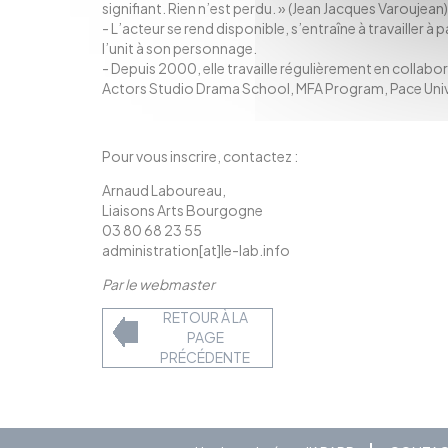
signifiant. Rien n’est perdu. » (Jean Jacques Varoujean)
- L’acteur se rend disponible, s’entraîne à travailler à p
l’unit à son personnage.
- Depuis 2000, elle travaille régulièrement en collab
Actors Studio Drama School, MFA Program, Pace Univ
Pour vous inscrire, contactez :
Arnaud Laboureau,
Liaisons Arts Bourgogne
03 80 68 23 55
administration[at]le-lab.info
Par le webmaster
RETOUR À LA
PAGE
PRÉCÉDENTE