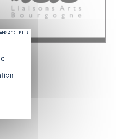
SANS ACCEPTER
de
ation