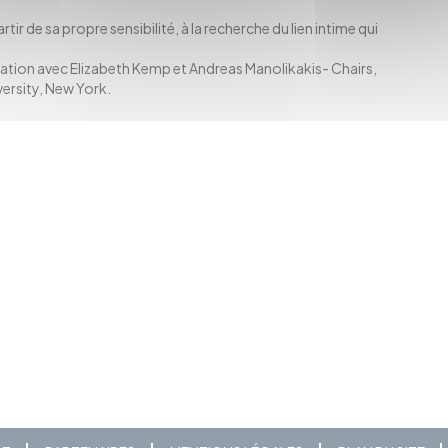
artir de sa propre sensibilité, à la recherche du lien intime qui
oration avec Elizabeth Kemp et Andreas Manolikakis- Chairs,
ersity, New York.