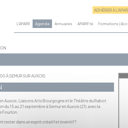
ADHÉRER À L'APA
L'APARR
Agenda
Annuaires
APARR'té
Formations | A
ION
:00 À SEMUR SUR AUXOIS
N
en Auxois, Liaisons Arts Bourgogne et le Théâtre du Rabot
n du 15 au 21 septembre à Semur en Auxois (21).avec la
e Fourlon.
ester dans un esprit créatif et inventif ?