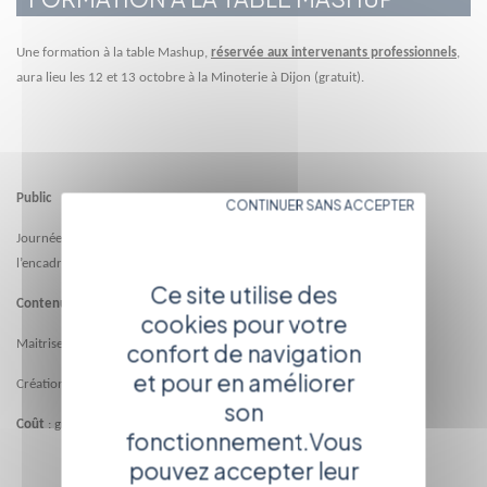
Une formation à la table Mashup,
réservée aux intervenants professionnels
,
aura lieu les 12 et 13 octobre à la Minoterie à Dijon (gratuit).
Public
CONTINUER SANS ACCEPTER
Journées de formation destinées aux intervenants professionnels pour
l’encadrement d’ateliers d’éducation à l’image.
Ce site utilise des
Contenu des 2 journées
cookies pour votre
Maitrise technique de la table.
confort de navigation
et pour en améliorer
Création de corpus Expérimentation.
son
Coût
: gratuit
fonctionnement.Vous
pouvez accepter leur