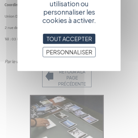
utilisation ou
Coordination Passeurs d'images Bourgogne
/ Karine Feuillet
personnaliser les
Union Départementale des MJC de Côte-d’Or
cookies à activer.
2 rue de Bourges BP 62163—21021 DIJON Cedex
TOUT ACCEPTER
Tél : 03 80 43 60 42 / 06 70 70 86 87
/ feuillet.karine@wanadoo.fr
PERSONNALISER
Par le webmaster
RETOUR À LA
PAGE
PRÉCÉDENTE