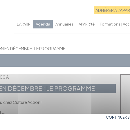
ADHÉRER À L'APA
L'APARR
Agenda
Annuaires
APARR'té
Formations | A
N EN DÉCEMBRE : LE PROGRAMME
:00 À
EN DÉCEMBRE : LE PROGRAMME
as chez Culture Action!
s
...
CONTINUER 