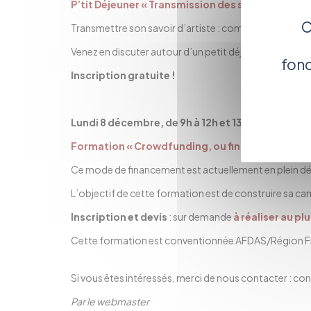
P’tit Déjeuner « Transmission des savoir-faire »
C
Transmettre son savoir d’artiste : comment s’y prend
Venez en discuter autour d’un petit déjeuner convivial
fonc
Inscription gratuite !
Lundi 8 décembre, de 9h à 12h et 13h à 16h
(accompa
Formation « Crowdfunding, ou financement par l
Ce mode de financement est actuellement en plein dével
L’objectif de cette formation est de construire sa cam
Inscription et devis
: sur demande
à réaliser au pl
Cette formation est conventionnée AFDAS/Région
Si vous êtes intéressés, merci de nous contacter :
con
Par le webmaster