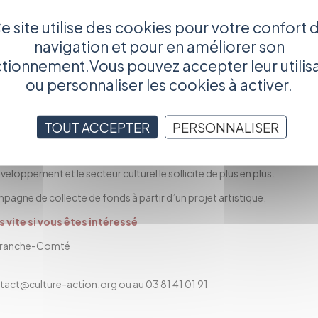
e site utilise des cookies pour votre confort 
re ?
navigation et pour en améliorer son
.
tionnement.Vous pouvez accepter leur utilis
ou personnaliser les cookies à activer.
gnée de 2 autres sessions, les 12 janvier et 9 février)
TOUT ACCEPTER
PERSONNALISER
a foule »
oppement et le secteur culturel le sollicite de plus en plus.
pagne de collecte de fonds à partir d’un projet artistique.
us vite si vous êtes intéressé
 Franche-Comté
tact@culture-action.org
ou au 03 81 41 01 91