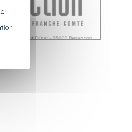
de
ation