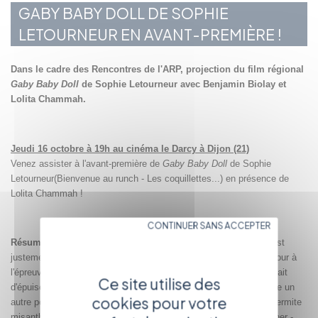
GABY BABY DOLL DE SOPHIE
LETOURNEUR EN AVANT-PREMIÈRE !
Dans le cadre des Rencontres de l'ARP, projection du film régional
Gaby Baby Doll
de Sophie Letourneur avec Benjamin Biolay et
Lolita Chammah.
Jeudi 16 octobre à 19h au cinéma le Darcy à Dijon (21)
Venez assister à l'avant-première de
Gaby Baby Doll
de Sophie
Letourneur
(Bienvenue au runch - Les coquillettes...) en prés
ence de
Lolita Chammah !
CONTINUER SANS ACCEPTER
Résumé :
Gaby, on ne devrait pas la laisser seule la nuit. Or, c'est
justement ce que fait Vincent, son petit ami, pour mettre son amour à
l'épreuve. Elle a pourtant du mal à contrarier sa nature et, a vite fait
Ce site utilise des
d'épuiser la patience des gars du village. Mais cette histoire abrite un
cookies pour votre
autre personnage: Nicolas, gardien du château, et c'est vers cet ermite
misanthrope, cet expert en solitude, que Gaby choisit de se tourner -