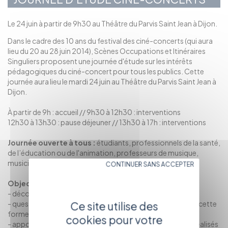
Le 24 juin à partir de 9h30 au Théâtre du Parvis Saint Jean à Dijon.
Dans le cadre des 10 ans du festival des ciné-concerts (qui aura
lieu du 20 au 28 juin 2014), Scènes Occupations et Itinéraires
Singuliers proposent une journée d'étude sur les intérêts
pédagogiques du ciné-concert pour tous les publics. Cette
journée aura lieu le mardi 24 juin au Théâtre du Parvis Saint Jean à
Dijon.
À partir de 9h : accueil // 9h30 à 12h30 : interventions
12h30 à 13h30 : pause déjeuner // 13h30 à 17h : interventions
Journée ouverte à tous :
étudiants, professionnels de la santé,
de l’éducation ou de l'animation, professeurs de musique,
musiciens amateurs, professionnel du secteur culturel…
CONTINUER SANS ACCEPTER
Objectifs :
- découvrir la pratique du ciné-concert
Ce site utilise des
- questionner les situations d'apprentissage générées par cette
forme artistique
cookies pour votre
- apporter des exemples concrets de projets artistiques réalisés