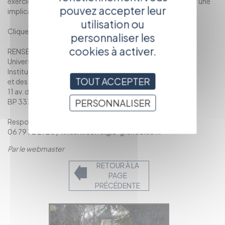
exercice de leur métier et forts d’une exigence critique et d’une
pouvez accepter leur
implication sur les projets.
utilisation ou
Cliquez ici pour plus d'infos
personnaliser les
cookies à activer.
RENSEIGNEMENTS ET INSCRIPTION
Université Stendhal
Institut de la Communication
TOUT ACCEPTER
et des Médias
11 av. du 8 mai 1945
BP 337 - 38434 Echirolles
PERSONNALISER
Responsable pédagogique : Vincent Sorrel
06 79 72 21 20 / vincent.sorrel@u-grenoble3.fr
Par le webmaster
RETOUR À LA
PAGE
PRÉCÉDENTE