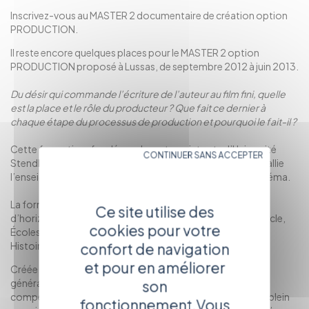
Inscrivez-vous au MASTER 2 documentaire de création option
PRODUCTION.
Il reste encore quelques places pour le MASTER 2 option
PRODUCTION proposé à Lussas, de septembre 2012 à juin 2013.
Du désir qui commande l’écriture de l’auteur au film fini, quelle
est la place et le rôle du producteur ? Que fait ce dernier à
chaque étape du processus de production et pourquoi le fait-il ?
Cette formation, fondée sur le partenariat entre l’Université
CONTINUER SANS ACCEPTER
Stendhal de Grenoble et l’école documentaire de Lussas, allie
l’enseignement théorique à une « pratique » d'école de cinéma.
La formation rassemble chaque année 6 étudiants venus
Ce site utilise des
d’horizons les plus divers (Communication, Arts du spectacle,
cookies pour votre
Écoles d’art, Sciences-politiques, Socio-anthropologie,
Histoire,…) ou des professionnels en reprise d’études.
confort de navigation
et pour en améliorer
Créée en 2008 , elle ambitionne de former une nouvelle
génération de producteurs dotés de l’ensemble des
son
compétences artistiques et économiques nécessaires au plein
fonctionnement.Vous