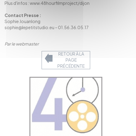
Plus d'infos :
www.48hourfilmproject/dijon
Contact Presse :
Sophie Jouanlong
sophie@lepetitstudio.eu – 01.56.36.05.17
Par le webmaster
RETOUR À LA
PAGE
PRÉCÉDENTE