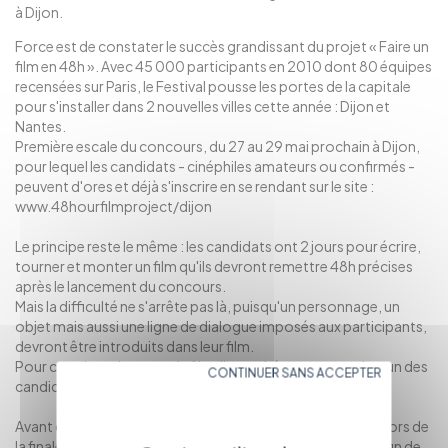
à Dijon.
Force est de constater le succès grandissant du projet « Faire un
film en 48h ». Avec 45 000 participants en 2010 dont 80 équipes
recensées sur Paris, le Festival pousse les portes de la capitale
pour s'installer dans 2 nouvelles villes cette année : Dijon et
Nantes.
Première escale du concours, du 27 au 29 mai prochain à Dijon,
pour lequel les candidats - cinéphiles amateurs ou confirmés -
peuvent d'ores et déjà s'inscrire en se rendant sur le site :
www.48hourfilmproject/dijon
Le principe reste le même : les candidats ont 2 jours pour écrire,
tourner et monter un film qu'ils devront remettre 48h précises
après le lancement du concours.
Mais la difficulté ne s'arrête pas là, puisqu'un personnage, un
objet mais aussi une ligne de dialogue imposés aux participants,
devront être introduits dans leur film.
Pour ce qui est du genre du film, il sera tiré au sort par chacun des
CONTINUER SANS ACCEPTER
candidats juste avant le début de la compétition.
Avant d'élire le grand vainqueur qui représentera la France lors de
la finale aux Etats-Unis, des projections sont organisées afin de