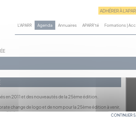
ADHÉRER À L'APA
L'APARR
Agenda
Annuaires
APARR'té
Formations | A
RÉE
E
més en 2011 et des nouveautés de la 25ème édition.
rporate change de logo et de nom pour la 25ème édition à venir,
te : F2IC.
CONTINUER 
rard Gianni (Président du Festival), Dominique Sonia (Déléguée