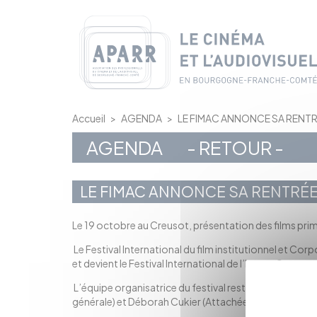
Panneau de gestion des cookies
Accueil
>
AGENDA
>
LE FIMAC ANNONCE SA RENT
AGENDA
- RETOUR -
LE FIMAC ANNONCE SA RENTRÉ
Le 19 octobre au Creusot, présentation des films pri
Le Festival International du film institutionnel et Co
et devient le Festival International de l’Image Corpora
L’équipe organisatrice du festival reste la même : Gé
générale) et Déborah Cukier (Attachée de Presse).