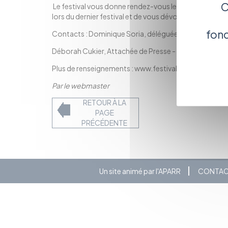
C
Le festival vous donne rendez-vous le mercredi 19 oct
lors du dernier festival et de vous dévoiler les premi
fonc
Contacts : Dominique Soria, déléguée générale -
dso
Déborah Cukier, Attachée de Presse -
deb.cukier@no
Plus de renseignements :
www.festival-du-creusot.
Par le webmaster
RETOUR À LA
PAGE
PRÉCÉDENTE
Un site animé par l'APARR
CONTA