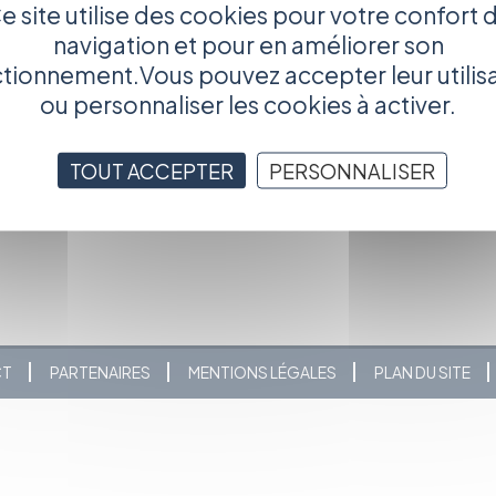
e site utilise des cookies pour votre confort 
obre afin de vous présenter une sélection des films primés
ères nouveautés de la 25ème édition.
navigation et pour en améliorer son
tionnement.Vous pouvez accepter leur utilis
ria@festivalfimaccorporate.com
ou personnaliser les cookies à activer.
os.fr
com/fimac/
(site en restructuration)
TOUT ACCEPTER
PERSONNALISER
CT
PARTENAIRES
MENTIONS LÉGALES
PLAN DU SITE