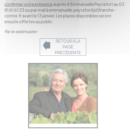
confirmer votre présence
auprès d’Emmanuelle Peyrafort au 03
81 61 61 23 ou par mail à emmanuelle.peyrafort[at]franche-
comte.fr avant le 13 janvier. Les places disponibles seront
ensuite offertes au public.
Par le webmaster
RETOUR À LA
PAGE
PRÉCÉDENTE