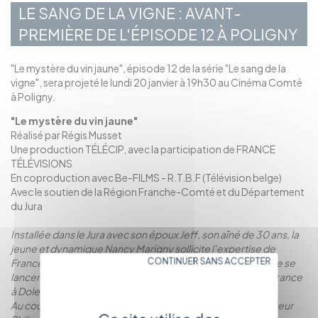
LE SANG DE LA VIGNE : AVANT-
PREMIÈRE DE L'ÉPISODE 12 À POLIGNY
"Le mystère du vin jaune", épisode 12 de la série "Le sang de la
vigne", sera projeté le lundi 20 janvier à 19h30 au Cinéma Comté
à Poligny.
"Le mystère du vin jaune"
Réalisé par Régis Musset
Une production TÉLÉCIP, avec la participation de FRANCE
TÉLÉVISIONS
En coproduction avec Be-FILMS - R.T.B.F (Télévision belge)
Avec le soutien de la Région Franche-Comté et du Département
du Jura
Installée dans le Jura avec son époux Jeff, son aîné de 30 ans, la
jeune et dynamique Nancy Marigny sollicite l’expertise de
CONTINUER SANS ACCEPTER
France qu’elle a rencontrée dans un salon vinicole, avant de se
lancer dans le commerce du vin. Benjamin accompagne France
à Dole.
Au cours d’une dégustation chez Lauvermont S.A, le Directeur