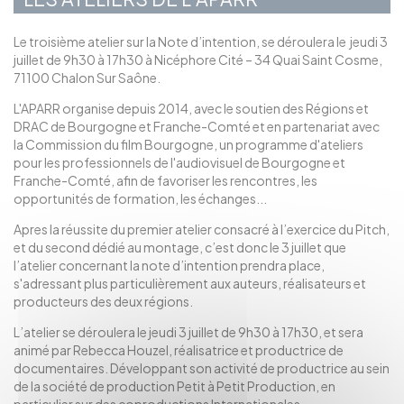
Le troisième atelier sur la Note d’intention, se déroulera le jeudi 3
juillet de 9h30 à 17h30 à Nicéphore Cité – 34 Quai Saint Cosme,
71100 Chalon Sur Saône.
L'APARR organise depuis 2014, avec le soutien des Régions et
DRAC de Bourgogne et Franche-Comté et en partenariat avec
la Commission du film Bourgogne, un programme d'ateliers
pour les professionnels de l'audiovisuel de Bourgogne et
Franche-Comté, afin de favoriser les rencontres, les
opportunités de formation, les échanges...
Apres la réussite du premier atelier consacré à l’exercice du Pitch,
et du second dédié au montage, c’est donc le 3 juillet que
l’atelier concernant la note d’intention prendra place,
s'adressant plus particulièrement aux auteurs, réalisateurs et
producteurs des deux régions.
L’atelier se déroulera le jeudi 3 juillet de 9h30 à 17h30, et sera
animé par Rebecca Houzel, réalisatrice et productrice de
documentaires. Développant son activité de productrice au sein
de la société de production Petit à Petit Production, en