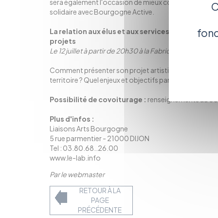
sera également l'occasion de mieux connaître le disp
C
solidaire avec Bourgogne Active.
fonc
La relation aux élus et aux services des collectiv
projets
Le 12 juillet à partir de 20h30 à la Fabrique, Saizeray -
Comment présenter son projet artistique et culturel a
territoire ? Quel enjeux et objectifs partager pour mi
Possibilité de covoiturage :
renseignements au 03 
Plus d'infos :
Liaisons Arts Bourgogne
5 rue parmentier - 21000 DIJON
Tel : 03.80.68..26.00
www.le-lab.info
Par le webmaster
RETOUR À LA
PAGE
PRÉCÉDENTE