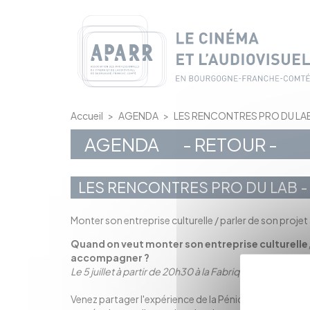
Panneau de gestion des cookies
Accueil
>
AGENDA
>
LES RENCONTRES PRO DU LAB
AGENDA
- RETOUR -
LES RENCONTRES PRO DU LAB - 
Monter son entreprise culturelle / parler de son projet aux
Quand on veut monter son entreprise culturelle,
accompagner ?
Le 5 juillet à partir de 20h30 à la Fabrique, Saizeray - 
Venez partager l'expérience de la Péniche Cancale à D