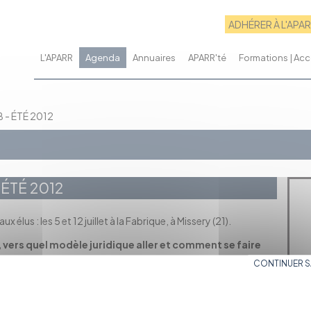
ADHÉRER À L'APA
L'APARR
Agenda
Annuaires
APARR'té
Formations | A
 - ÉTÉ 2012
ÉTÉ 2012
 élus : les 5 et 12 juillet à la Fabrique, à Missery (21).
 vers quel modèle juridique aller et comment se faire
CONTINUER 
21210 Missery
ijon à travers le témoignage de Benjamin Magnen ; cette soirée