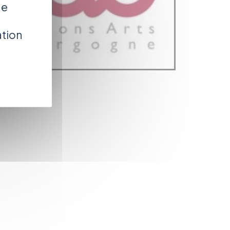
de
ation