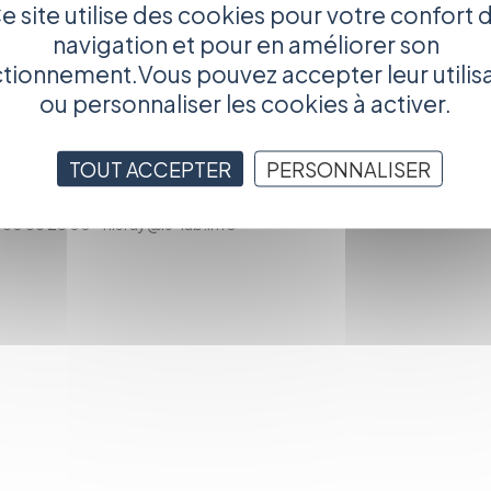
ositif local d'accompagnement (DLA) et un réseau de finance
e site utilise des cookies pour votre confort 
navigation et pour en améliorer son
tionnement.Vous pouvez accepter leur utilis
ités territoriales : une étape phare pour les porteurs de
ou personnaliser les cookies à activer.
 21210 Missery
ux élus et à leurs services ? Comment co-construire sur un
TOUT ACCEPTER
PERSONNALISER
eux travailler conjointement au service des populations ?
80 68 26 00 - nleray@le-lab.info