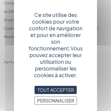
Compagnie du T.M.S
en JUIN 2012
Ce site utilise des
Projet 2012/2013
cookies pour votre
confort de navigation
Cuisine et Dépendances d'Agnès JAOUI et Jean Pierre BACRI
et pour en améliorer
Mise en scène Sébastien FREY
son
fonctionnement.Vous
pouvez accepter leur
utilisation ou
Par Frederic LEITAO
personnaliser les
RETOUR À LA
cookies à activer.
PAGE
PRÉCÉDENTE
TOUT ACCEPTER
PERSONNALISER