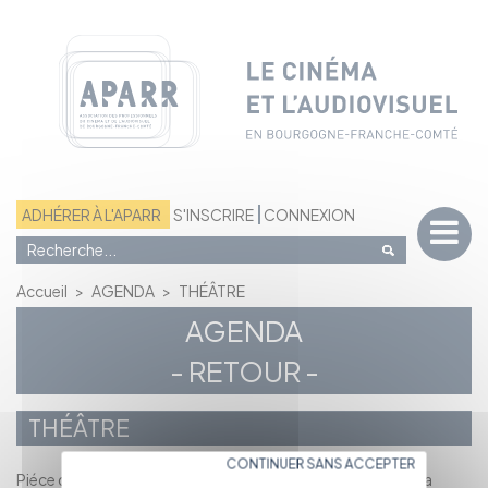
Panneau de gestion des cookies
ADHÉRER À L'APARR
S'INSCRIRE
CONNEXION
Accueil
>
AGENDA
>
THÉÂTRE
AGENDA
- RETOUR -
THÉÂTRE
CONTINUER SANS ACCEPTER
Piéce qui sera jouer au Palais Synodal de Sens (89100) par la