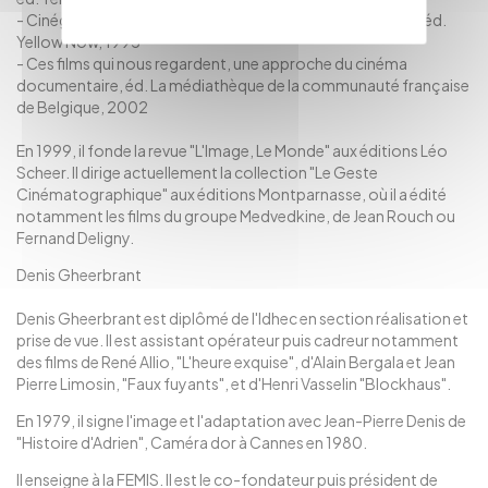
- Cinégénie de la bicyclette, avec G. Cornec et H. Le Roux, éd.
Yellow Now, 1995
- Ces films qui nous regardent, une approche du cinéma
documentaire, éd. La médiathèque de la communauté française
de Belgique, 2002
En 1999, il fonde la revue "L'Image, Le Monde" aux éditions Léo
Scheer. Il dirige actuellement la collection "Le Geste
Cinématographique" aux éditions Montparnasse, où il a édité
notamment les films du groupe Medvedkine, de Jean Rouch ou
Fernand Deligny.
Denis Gheerbrant
Denis Gheerbrant est diplômé de l'Idhec en section réalisation et
prise de vue. Il est assistant opérateur puis cadreur notamment
des films de René Allio, "L'heure exquise", d'Alain Bergala et Jean
Pierre Limosin, "Faux fuyants", et d'Henri Vasselin "Blockhaus".
En 1979, il signe l'image et l'adaptation avec Jean-Pierre Denis de
"Histoire d'Adrien", Caméra dor à Cannes en 1980.
Il enseigne à la FEMIS. Il est le co-fondateur puis président de