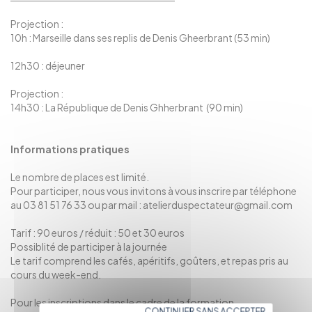
Projection :
10h : Marseille dans ses replis de Denis Gheerbrant (53 min)
12h30 : déjeuner
Projection :
14h30 : La République de Denis Ghherbrant (90 min)
Informations pratiques
Le nombre de places est limité.
Pour participer, nous vous invitons à vous inscrire par téléphone
au 03 81 51 76 33 ou par mail : atelierduspectateur@gmail.com
Tarif : 90 euros / réduit : 50 et 30 euros
Possiblité de participer à la journée
Le tarif comprend les cafés, apéritifs, goûters, et repas pris au
cours du week-end.
Pour les inscriptions dans le cadre de la formation
CONTINUER SANS ACCEPTER