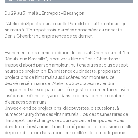
Du 29 au 31 mai à L'Entrepot - Besançon
L'Atelier du Spectateur accueille Patrick Leboutte, critique, qui
animera à L'Entrepot trois journées consacrées au cinéaste
Denis Gheerbrant, en présence de ce dernier.
Evenement de la dernière édition du festival Cinéma du réel, "La
République Marseille", le nouveau film de Denis Gheerbrant
frappe d'abord par son ampleur : huit chapitres et plus de sept
heures de projection. En présence du cinéaste, proposant
projections de films mais aussi scènes non montées, ce
deuxième séminaire de l'Atelier du Spectateur reviendra
longuement sur son parcours où le geste documentaire s'avère
inséparable d'une croyance dans le cinéma comme créateur
d'espaces communs.
Un week-end de projections, découvertes, discussions, à
humecter au rythme des vins naturels... ou des tisanes rares de
l'Entrepot. Les échanges se poursuivront le temps des repas
dans le café restaurant, transformé pour cette occasion en salle
de projection, ou dans la cour ensoleillée si le temps le permet.