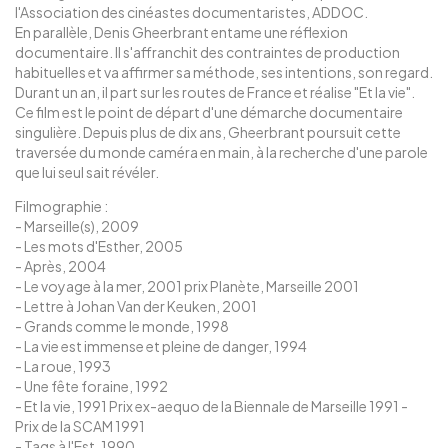
l'Association des cinéastes documentaristes, ADDOC.
En parallèle, Denis Gheerbrant entame une réflexion
documentaire. Il s'affranchit des contraintes de production
habituelles et va affirmer sa méthode, ses intentions, son regard.
Durant un an, il part sur les routes de France et réalise "Et la vie".
Ce film est le point de départ d'une démarche documentaire
singulière. Depuis plus de dix ans, Gheerbrant poursuit cette
traversée du monde caméra en main, à la recherche d'une parole
que lui seul sait révéler.
Filmographie :
- Marseille(s), 2009
- Les mots d'Esther, 2005
- Après, 2004
- Le voyage à la mer, 2001 prix Planète, Marseille 2001
- Lettre à Johan Van der Keuken, 2001
- Grands comme le monde, 1998
- La vie est immense et pleine de danger, 1994
- La roue, 1993
- Une fête foraine, 1992
- Et la vie, 1991 Prix ex-aequo de la Biennale de Marseille 1991 -
Prix de la SCAM 1991
- Tags à l'Est, 1990