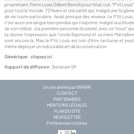
propriétaire: Pierre Louis Gilbert Benoît pour l'état civil, "P'tit Louis"
pour tout le monde. 72 hivers et une santé qui, malgré une hygiène
de vie toute particulière, ferait presque des envieux. Le P'tit Louis,
c'est aussi une langue bien pendue qui s'exprime, malgré la solitude
de son célibat, à la première personne du pluriel, avec ce "nous" qui
lui donne l'impression que l'oncle Raymond et sa mère Marcelline
sont encore là. Mais le P'tit Louis est loin d'être taciturne et peut
même déployer un redoutable art de la conversation.
Générique :
cliquez ici
Support de diffusion :
Betacam SP
Un site animé par l'APARR
CONTACT
PARTENAIRES
MENTIONS LÉGALES
PLAN DU SITE
NEWSLETTER
Préférences cookies