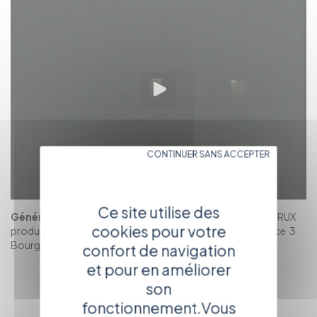
CONTINUER SANS ACCEPTER
Ce site utilise des
Générique :
auteur-réalisateur : Christophe FERRUX
cookies pour votre
production-diffusion : Vie des Hauts production/ France 3
Bourgogne Franche-Comté
confort de navigation
et pour en améliorer
RETOUR
son
AU CATALOGUE
fonctionnement.Vous