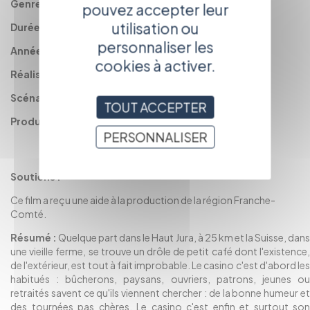
Genre :
Documentaire
pouvez accepter leur
utilisation ou
Durée :
52'
personnaliser les
Année :
2001
cookies à activer.
Réalisation :
FERRUX Christophe
Scénario :
FERRUX Christophe
TOUT ACCEPTER
Production :
Vie des Hauts production
PERSONNALISER
Soutiens :
Ce film a reçu une aide à la production de la région Franche-
Comté.
Résumé :
Quelque part dans le Haut Jura, à 25 km et la Suisse, dan
une vieille ferme, se trouve un drôle de petit café dont l'existence,
de l'extérieur, est tout à fait improbable. Le casino c'est d'abord les
habitués : bûcherons, paysans, ouvriers, patrons, jeunes ou
retraités savent ce qu'ils viennent chercher : de la bonne humeur et
des tournées pas chères. Le casino c'est enfin et surtout son