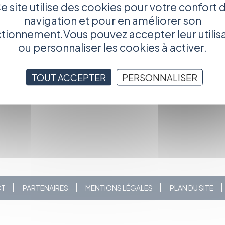
nt responsable, il sort chaque nuit en quête d'une victime sur
e site utilise des cookies pour votre confort 
nde sur l'autel de sa mère. Mais son rituel meurtrier va être
navigation et pour en améliorer son
 dont il tombe amoureux...
tionnement.Vous pouvez accepter leur utilis
té soutenu par le Conseil régional de Bourgogne à hauteur de
ou personnaliser les cookies à activer.
Entrevues de Belfort (décembre 2011).
TOUT ACCEPTER
PERSONNALISER
CT
PARTENAIRES
MENTIONS LÉGALES
PLAN DU SITE