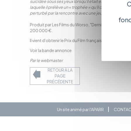
suicidée sous ses yeux lorsqu'il était enfant. Se senta
C
laquelle il prélève un « trophée » qu'il dépose en offra
perturbé par la rencontre avec une jeune spectatrice
fonc
Produit par Les Films du Worso, "Dernière séance" a é
200 000 €.
Il vient d'obtenir le Prix du Film français au Festival 
Voir la bande annonce
Par le webmaster
RETOUR À LA
PAGE
PRÉCÉDENTE
Un site animé par l'APARR
CONTA