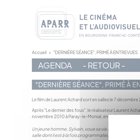
Panneau de gestion des cookies
Accueil
>
"DERNIÈRE SÉANCE", PRIMÉ À ENTREVUES
AGENDA
- RETOUR -
"DERNIÈRE SÉANCE", PRIMÉ À 
Le film de Laurent Achard sort en salles le 7 décembre 
Après "Le dernier des fous", le réalisateur Laurent Ac
novembre 2010 à Paray-le-Monial, en Saône-et-Loir
Un jeune homme, Sylvain, voue sa vie à un cinéma de q
salle dont il est à la fois programmateur, projectionnist