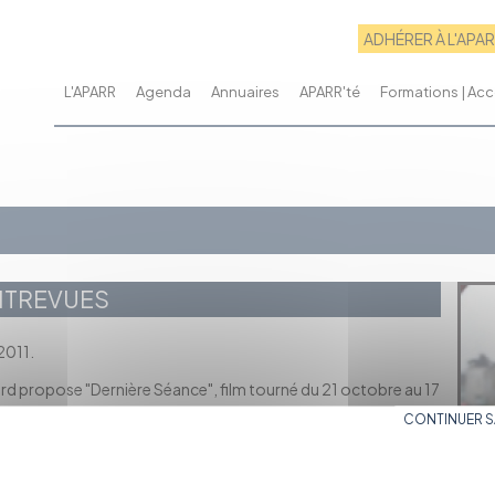
ADHÉRER À L'APA
L'APARR
Agenda
Annuaires
APARR'té
Formations | A
ENTREVUES
2011.
hard propose "Dernière Séance", film tourné du 21 octobre au 17
e.
CONTINUER 
uartier condamné à la fermeture. Il habite au sous-sol de la
e et caissier. Sylvain a un terrible secret : sa mère s'est