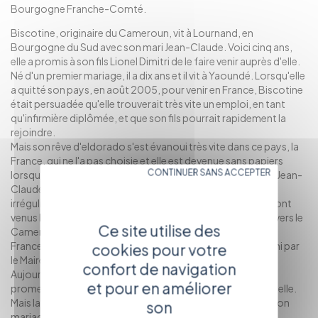
Bourgogne Franche-Comté.
Biscotine, originaire du Cameroun, vit à Lournand, en
Bourgogne du Sud avec son mari Jean-Claude. Voici cinq ans,
elle a promis à son fils Lionel Dimitri de le faire venir auprès d'elle.
Né d'un premier mariage, il a dix ans et il vit à Yaoundé. Lorsqu'elle
a quitté son pays, en août 2005, pour venir en France, Biscotine
était persuadée qu'elle trouverait très vite un emploi, en tant
qu'infirmière diplômée, et que son fils pourrait rapidement la
rejoindre.
Mais son rêve d'eldorado s'est évanoui très vite dans ce pays, la
France, qui ne l'a pas choisie et elle est devenue sans papiers
CONTINUER SANS ACCEPTER
lorsque son visa tourisme a expiré. Lorsqu'elle a rencontré Jean-
Claude, elle a repris espoir. Mais bien que mariée, elle était
irrégulière en France : au printemps 2007, les gendarmes sont
venus l'arrêter chez elle. Aussitôt jugée, elle a été expulsée vers le
Ce site utilise des
Cameroun : Biscotine est revenue au bout de cinq mois en
France, son visa en poche, grâce au comité de soutien réuni par
cookies pour votre
le Maire de son village.
confort de navigation
Aujourd'hui elle travaille à l'hôpital de Cluny et veut tenir la
et pour en améliorer
promesse faire à son fils : le faire venir légalement auprès d'elle.
Mais la France, qui lui a remis un "livret de famille" le jour de son
son
mariage, voudra-t-elle accueillir Lionel Dimitri ?