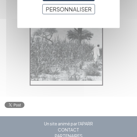
PRÉCÉDENTE
PERSONNALISER
Un site animé par l'APARR
CONTACT
PARTENAIRES