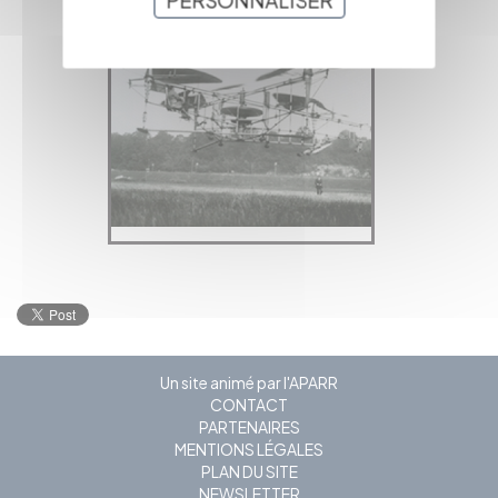
PERSONNALISER
Un site animé par l'APARR
CONTACT
PARTENAIRES
MENTIONS LÉGALES
PLAN DU SITE
NEWSLETTER