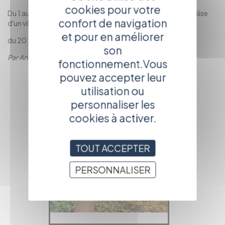
cookies pour votre
Du 1 au 15 février 2009: chemin de croix à peindre, pour l'église
confort de navigation
d'un village corse
et pour en améliorer
du 20 février à mi-mars: chantier de déco sur Paris
son
Par Anne PROCOUDINE-GORSKY
fonctionnement.Vous
RETOUR À LA
pouvez accepter leur
PAGE
utilisation ou
PRÉCÉDENTE
personnaliser les
cookies à activer.
TOUT ACCEPTER
PERSONNALISER