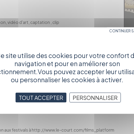
on, vidéo d'art, captation , clip
CONTINUER 
t organisé par l'association SCENI QUA NON. Il propose une
compétition de films courts jeune public (1 programme),
ABLE ! », ainsi que deux ciné concert en plein air, et de
e site utilise des cookies pour votre confort 
navigation et pour en améliorer son
ts hors-compétition et jeune public feront également l’objet
tionnement.Vous pouvez accepter leur utilis
ou personnaliser les cookies à activer.
 cinéma et de personnalités locales décerneront le PRIX DU
ambon du Morvan et le public décernera un PRIX DU PUBLIC (1
TOUT ACCEPTER
PERSONNALISER
bon du Morvan). L'équipe de Radio Campus Dijon décernera le
on aux festivals à
http://www.le-court.com/films_platform