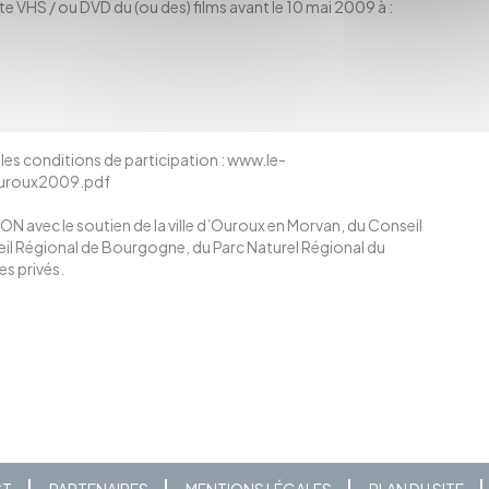
tte VHS / ou DVD du (ou des) films avant le 10 mai 2009 à :
s conditions de participation :
www.le-
ouroux2009.pdf
ON avec le soutien de la ville d’Ouroux en Morvan, du Conseil
eil Régional de Bourgogne, du Parc Naturel Régional du
es privés.