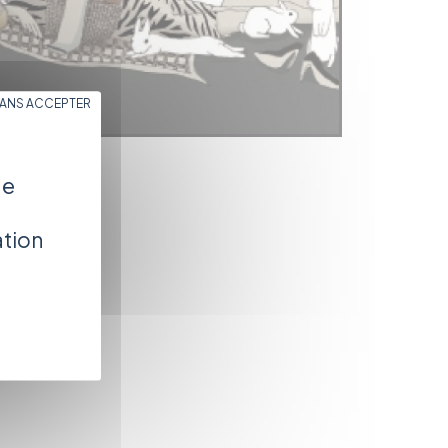
SANS ACCEPTER
de
ation