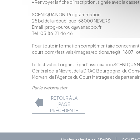
• Renvoyer la fiche d’inscription, signée avec la casse
SCENI QUA NON, Programmation
25 bd de la république, 58000 NEVERS
Email : prog-ouroux@wanadoo.fr
Tel : 03.86.21.46.46
Pour toute information complémentaire concernant le
court.com/festivals/images/editions/reglt_1807_
Le festival est organisé par l’association SCENI QUA N
Général de la Nièvre, de la DRAC Bourgogne, du Cons
Morvan, de l’Agence du Court Métrage et de partenair
Par le webmaster
RETOUR À LA
PAGE
PRÉCÉDENTE