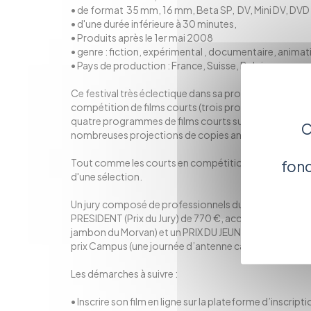
• de format 35 mm, 16 mm, Beta SP, DV, Mini DV, DVD
• d'une durée inférieure à 30 minutes,
• Produits après le 1er mai 2008
• genre : fiction, expérimental , documentaire, animati
• Pays de production : France, Suisse, Belgique
Ce festival très éclectique dans sa programmation es
compétition de films courts (trois programmes), une 
quatre programmes de films courts sur thématique « A T
C
nombreuses projections de copies anciennes.
Tout comme les courts en compétition, les films cour
fonc
d'une sélection.
Un jury composé de professionnels du spectacle et du
PRESIDENT (Prix du Jury) de 770 €, accompagné d’un j
jambon du Morvan) et un PRIX DU JEUNE PUBLIC (1 jam
prix Campus (une journée d’antenne carte blanche).
Les démarches à suivre :
• Inscrire son film en ligne sur la plateforme d’inscripti