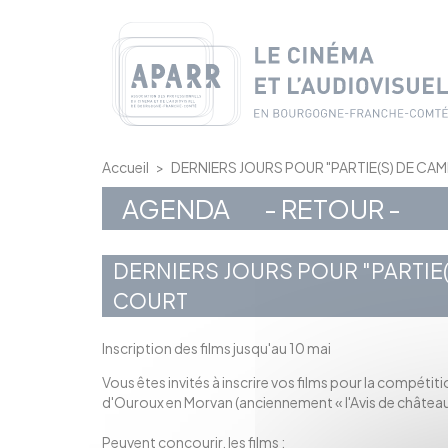
Panneau de gestion des cookies
Accueil
>
DERNIERS JOURS POUR "PARTIE(S) DE CAM
AGENDA
- RETOUR -
DERNIERS JOURS POUR "PARTIE(
COURT
Inscription des films jusqu'au 10 mai
Vous êtes invités à inscrire vos films pour la compétit
d'Ouroux en Morvan (anciennement « l'Avis de château »)
Peuvent concourir, les films :