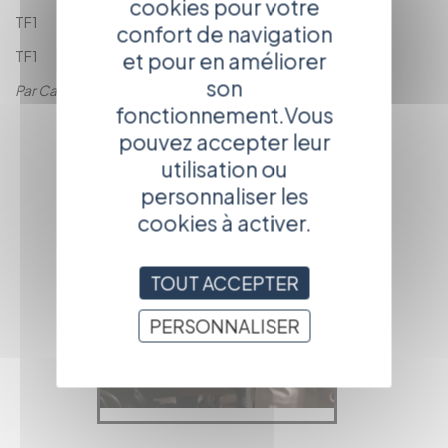
cookies pour votre
TF1
confort de navigation
TF1
et pour en améliorer
son
Par Calou Calou
fonctionnement.Vous
RETOUR À LA
pouvez accepter leur
PAGE
PRÉCÉDENTE
utilisation ou
personnaliser les
cookies à activer.
TOUT ACCEPTER
PERSONNALISER