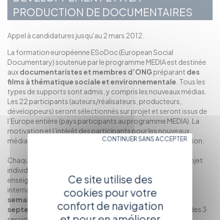
PRODUCTION DE DOCUMENTAIRES
Appel à candidatures jusqu'au 2 mars 2012.
La formation européenne ESoDoc (European Social
Documentary) soutenue par le programme MEDIA est destinée
aux
documentaristes et membres d’ONG
préparant
des
films à thématique sociale et environnementale
. Tous les
types de supports sont admis, y compris les nouveaux médias.
Les 22 participants (auteurs/réalisateurs, producteurs,
développeurs) seront sélectionnés sur projet et seront issus de
l’Europe entière (pays participants au programme MEDIA). La
motivation et l’intérêt des participants pour les nouveaux
CONTINUER SANS ACCEPTER
médias seront également prise en compte lors de la sélection.
Chaque participant aura l’occasion de travailler sur son projet
individuellement et en groupe et recevra également des
Ce site utilise des
enseignements pratiques de tuteurs professionnels
internationaux. La formation comprend
3 ateliers d’une
cookies pour votre
semaine
sur une période de 6 mois, en
mai, juillet et
confort de navigation
septembre 2012
. A noter parmi les tuteurs présents lors des 3
et pour en améliorer
sessions : Katerina Cizek, réalisatrice canadienne, Sabine