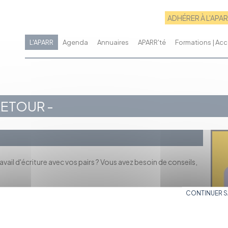
ADHÉRER À L'APA
L'APARR
Agenda
Annuaires
APARR'té
Formations | A
RETOUR -
avail d'écriture avec vos pairs ? Vous avez besoin de conseils,
CONTINUER 
e adresse : lauriane@aparr.org