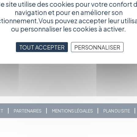
e site utilise des cookies pour votre confort 
navigation et pour en améliorer son
tionnement.Vous pouvez accepter leur utilis
l’APARR.
ou personnaliser les cookies à activer.
le stade d'avancement de votre projet, et même venir sans
région. Parce que parfois ça fait du bien de relever la tête de
TOUT ACCEPTER
PERSONNALISER
ontrer des gens qui partagent nos préoccupations !
CT
PARTENAIRES
MENTIONS LÉGALES
PLAN DU SITE