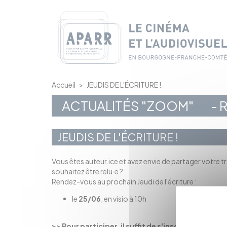
Panneau de gestion des cookies
Accueil
>
JEUDIS DE L'ÉCRITURE !
ACTUALITÉS "ZOOM"
- 
JEUDIS DE L'ÉCRITURE !
Vous êtes auteur.ice et avez envie de partager votre tr
souhaitez être relu·e ?
Rendez-vous au prochain Jeudi de l'écriture :
le
25/06
, en visio à 10h
>> Pour participer, il suffit de s'inscrire à cett