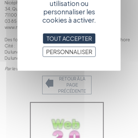
utilisation ou
Nicéphore Cité
34, Quai Saint Cosme
personnaliser les
71100 Chalon sur Saône
cookies à activer.
03 85 42 06 55
www.nicephorecite.com
TOUT ACCEPTER
Des formations sur le même thème se dérouleront à Nicéphore
Cité :
PERSONNALISER
Du lundi 5 au mercredi 7 juillet 2010
Du lundi 13 au mercredi 15 septembre 2010
Par le webmaster
RETOUR À LA
PAGE
PRÉCÉDENTE