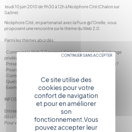
Jeudi 10 juin 2010 de 9h30 à 12h à Nicéphore Cité (Chalon sur
Saône)
Nicéphore Cité, en partenariat avec la Puce @ l'Oreille, vous
proposent une rencontre sur le thème du Web 2.0.
Parmi les thèmes abordés :
· Comment le Web 2.0 permet d’initier une relation d’échange
CONTINUER SANS ACCEPTER
privilégiée avec les internautes ?
· Présentation des concepts et technologies par l’exemple ?
· Pourquoi utiliser le Web 2.0 sur son site internet ?
· Comment mettre en place ces concepts ?
Ce site utilise des
· Quel impact sur le budget communication ?
cookies pour votre
· Exemples de projets et de réalisations Web 2.0
confort de navigation
INFOS PRATIQUES
et pour en améliorer
son
Entrée gratuite
Réservation obligatoire
fonctionnement.Vous
Pour vous inscrire, cliquez
ici
.
pouvez accepter leur