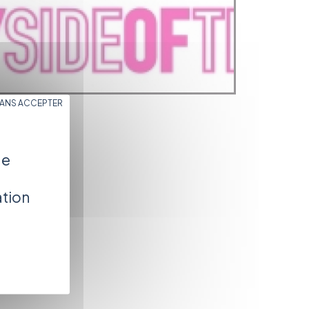
SANS ACCEPTER
de
ation