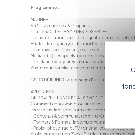
Programme :
MATINÉE
9h30 : Accueil des Participants
10h-12h30 : LE CHAMP DES POSSIBLES
Du linéaire au non-linéaire, les quatre écrans, les pl
Etudes de cas, analyse des modèles économiques ex
Les nouveaux diffuseurs, les sites des diffuseurs his
Media, etc.) ; les appels à projets et les opportunités.
Le mélange des genres : animation/fiction ; serious 
Annonceurs/publicitaires/ concepteurs de contenus.
C
12h30 DÉJEUNER : Visionnage d'un film et étude d’un
fonc
APRÈS-MIDI
14h30-17h : LES NOUVEAUX PRODUCTEURS : « Être pr
Comment concevoir, produire et réaliser pour le Transm
les réseaux, la mise en forme des contenus.
- Contenus & communautés d'intérêt ;
- Formats & Formes : la complémentarité des suppor
- Papier, photo, radio, TV / cinéma, téléphone, ordinat
projet en réalisation (Séoul District, par exemple) : c