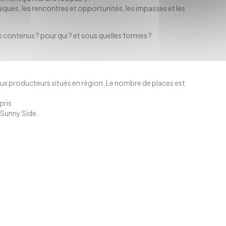
giques, les rencontres et opportunités, les impasses et les
contenus ? pour qui ? et sous quelles formes ?
ux producteurs situés en région. Le nombre de places est
pris
u Sunny Side
.