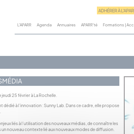
ADHÉRER À L'APA
L'APARR
Agenda
Annuaires
APARR'té
Formations | A
NSMÉDIA
jeudi 25 février à La Rochelle.
dédié à l’innovation : Sunny Lab. Dans ce cadre, elle propose
.
jeux liés à l’utilisation des nouveaux médias, de connaître les
s un nouveau contexte lié aux nouveaux modes de diffusion.