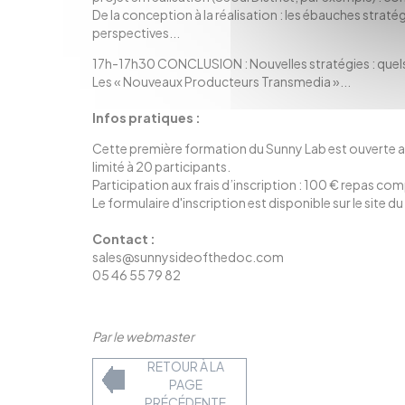
De la conception à la réalisation : les ébauches straté
perspectives...
17h-17h30 CONCLUSION : Nouvelles stratégies : quels 
Les « Nouveaux Producteurs Transmedia »...
Infos pratiques :
Cette première formation du Sunny Lab est ouverte a
limité à 20 participants.
Participation aux frais d’inscription : 100 € repas com
Le formulaire d'inscription est disponible sur le
site d
Contact :
sales@sunnysideofthedoc.com
05 46 55 79 82
Par le webmaster
RETOUR À LA
PAGE
PRÉCÉDENTE