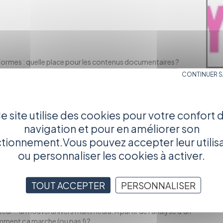
ateformes : quelle place pour les contenus documentaires ?
périmentés.
CONTINUER 
toriques. Les aides au développement et à la production (CNC,
game/doc ; users generated content/prod professionnelle ;
..
e site utilise des cookies pour votre confort 
navigation et pour en améliorer son
 site Web remarquable dans sa démarche transmedia
tionnement.Vous pouvez accepter leur utilis
ou personnaliser les cookies à activer.
oducteur dans un monde 2.0 »
edia ? - Les écritures et les technologies ; les applications,
TOUT ACCEPTER
PERSONNALISER
ts
eur... un nouvel univers multimédia. À partir de l'analyse d'un
omment ça marche (ou pas !) ?