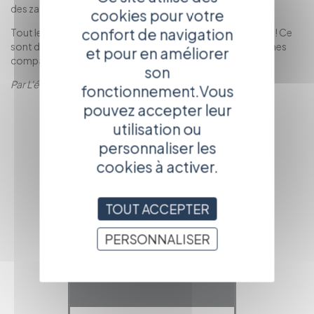
des zaccros d'ma rue de Nevers.
cookies pour votre
confort de navigation
Tout le programme sur www.zaccros.org jusqu'au 14 juillet! Ce
sont des spectacles de rue en grande majorité mais certaines
et pour en améliorer
compagnies font leur cinéma.....
son
Par L'équipe TechniK
fonctionnement.Vous
pouvez accepter leur
RETOUR À LA
PAGE
utilisation ou
PRÉCÉDENTE
personnaliser les
cookies à activer.
TOUT ACCEPTER
PERSONNALISER