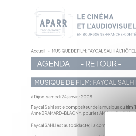
Panneau de gestion des cookies
Accueil
>
MUSIQUE DE FILM: FAYCAL SALHI À L'HÔTE
AGENDA
- RETOUR -
MUSIQUE DE FILM: FAYCAL SALHI
à Dijon, samedi 24 janvier 2008
Faycal Salhi est le compositeur de la musique du film "
Anne BRAMARD-BLAGNY, pour les AMIS du 7, à l'Hôte
Faycal SAHLI est autodidacte; il a commencé à jouer de