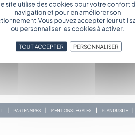
par les plus grands. La presse de son premier album, "Timgad"
e site utilise des cookies pour votre confort 
navigation et pour en améliorer son
tionnement.Vous pouvez accepter leur utilis
é la chance d'une reconnaissance internationale, illustrée par
ou personnaliser les cookies à activer.
TOUT ACCEPTER
PERSONNALISER
sahli&option=com_content&Itemid=11
CT
PARTENAIRES
MENTIONS LÉGALES
PLAN DU SITE