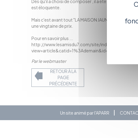
Dés qu'il a choisi de composer , il a été remarqué, et 
C
est éloquente.
fonc
Mais c'est avant tout "LA MAISON JAUNE" qui lui a donn
une vingtaine de prix.
Pour en savoir plus ...
http://www.lesamisdu7.com/site/index.php?
view=article&catid=1%3Ademain&id=28%3Afaycal
Par le webmaster
RETOUR À LA
PAGE
PRÉCÉDENTE
Un site animé par l'APARR
CONTA