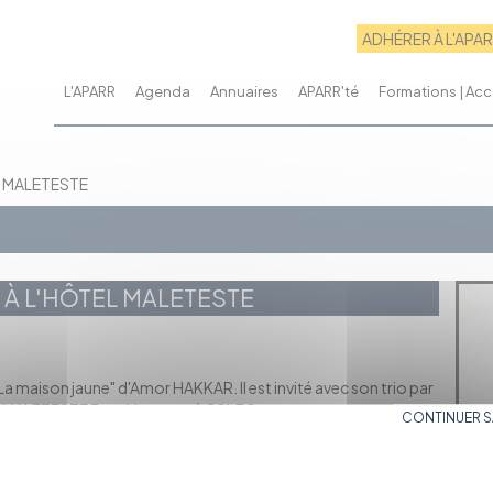
ADHÉRER À L'APA
L'APARR
Agenda
Annuaires
APARR'té
Formations | A
L MALETESTE
 À L'HÔTEL MALETESTE
La maison jaune" d'Amor HAKKAR. Il est invité avec son trio par
l MALETESTE 7 rue Hernoux, à 20h30.
CONTINUER 
 l'oud à l'âge de 20 ans.