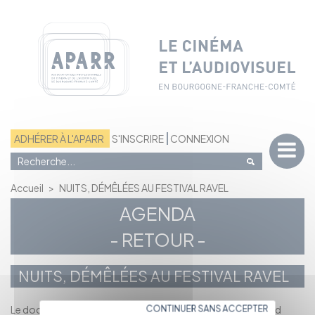
Panneau de gestion des cookies
ADHÉRER À L'APARR
S'INSCRIRE
CONNEXION
Accueil
>
NUITS, DÉMÊLÉES AU FESTIVAL RAVEL
AGENDA
- RETOUR -
NUITS, DÉMÊLÉES AU FESTIVAL RAVEL
Le documentaire Nuits, Démêlées, réalisé par Anne Bramard
CONTINUER SANS ACCEPTER