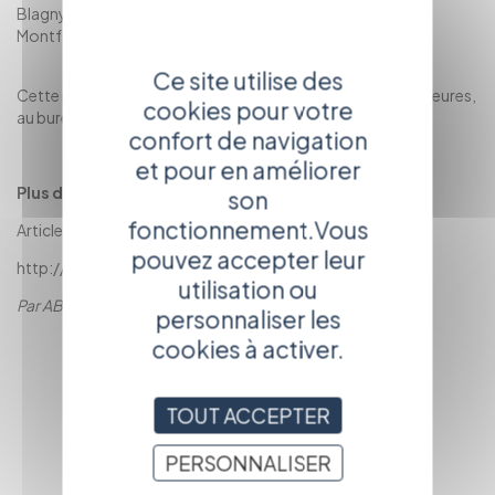
Blagny et Julia Blagny, a été sélectionné par le Festival de
Montfort l'Amaury, Les Journées Ravel.
Ce site utilise des
Cette projection aura lieu le Samedi 9 Octobre 2010 à 18 heures,
cookies pour votre
au bureau du tourisme.
confort de navigation
et pour en améliorer
Plus d'informations :
son
fonctionnement.Vous
Article paru dans Le Monde
pouvez accepter leur
http://www.abbreportages.com/
utilisation ou
Par ABB Reportages
personnaliser les
RETOUR À LA
cookies à activer.
PAGE
PRÉCÉDENTE
TOUT ACCEPTER
PERSONNALISER