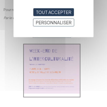
Pour réserver : par
ICI
.
TOUT ACCEPTER
Par le webmaster
PERSONNALISER
RETOUR À LA
PAGE
PRÉCÉDENTE