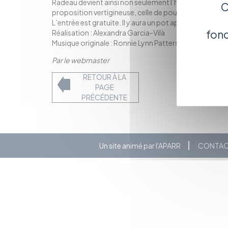
Radeau devient ainsi non seulement l’histoire courage
C
proposition vertigineuse, celle de pouvoir changer so
L’entrée est gratuite. Il y aura un pot après la projecti
fonc
Réalisation : Alexandra Garcia-Vilà
Musique originale : Ronnie Lynn Patterson
Par le webmaster
RETOUR À LA
PAGE
PRÉCÉDENTE
Un site animé par l'APARR
CONTA