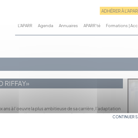
ADHÉRER À L'APA
L'APARR
Agenda
Annuaires
APARR'té
Formations | A
D RIFFAY»
x ans à l’oeuvre la plus ambitieuse de sa carrière, l’adaptation
se vouer entièrement à son oeuvre. Sa seule certitude, au
CONTINUER 
à la Biennale des Arts Plastiques de Franche-Comté de 2009.
t, obstinément, parfois douloureusement pour réaliser un
vie passée et future que Maud met en balance. La fabrication du