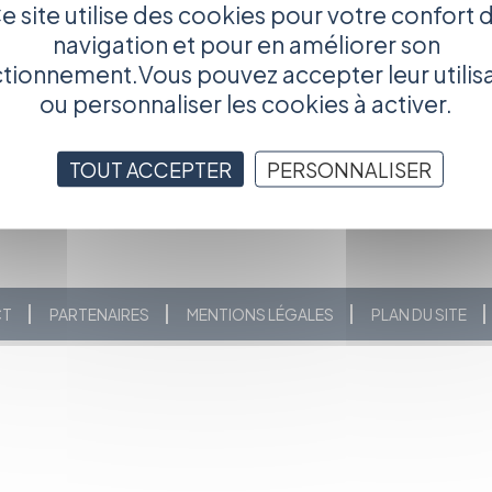
use d’une artiste au sommet de son art, mais aussi une
e site utilise des cookies pour votre confort 
n sort.
navigation et pour en améliorer son
on.
tionnement.Vous pouvez accepter leur utilis
ou personnaliser les cookies à activer.
TOUT ACCEPTER
PERSONNALISER
CT
PARTENAIRES
MENTIONS LÉGALES
PLAN DU SITE