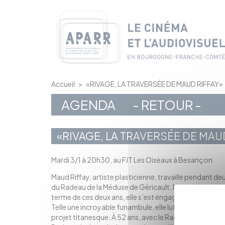
Panneau de gestion des cookies
Accueil
>
«RIVAGE, LA TRAVERSÉE DE MAUD RIFFAY»
AGENDA
- RETOUR -
«RIVAGE, LA TRAVERSÉE DE MAU
Mardi 3/1 à 20h30, au FJT Les Oiseaux à Besançon
Maud Riffay, artiste plasticienne, travaille pendant deu
du Radeau de la Méduse de Géricault. Maud décide de 
terme de ces deux ans, elle s’est engagée à exposer 
Telle une incroyable funambule, elle lutte patiemmen
projet titanesque. À 52 ans, avec le Radeau, c’est sa 