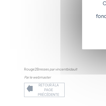
C
fonc
Rouge2Bresses
par
vincentbidault
Par le webmaster
RETOUR À LA
PAGE
PRÉCÉDENTE