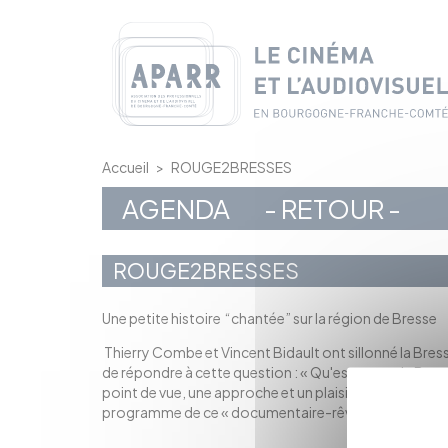
Panneau de gestion des cookies
Accueil
>
ROUGE2BRESSES
AGENDA
- RETOUR -
ROUGE2BRESSES
Une petite histoire “chantée” sur la région de Bresse
Thierry Combe et Vincent Bidault ont sillonné la Bress
de répondre à cette question : « Qu'est ce que la Bresse
point de vue, une approche et un plaisir, celui de déc
programme de ce « documentaire-rêverie » : Rouge 2