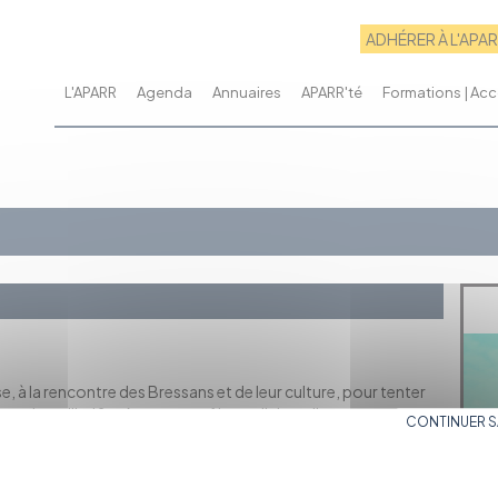
ADHÉRER À L'APA
L'APARR
Agenda
Annuaires
APARR'té
Formations | A
e, à la rencontre des Bressans et de leur culture, pour tenter
 aujourd'hui ? ». A travers ce film malicieux, ils proposent un
CONTINUER 
ouvrir et de surprendre. Respect, poésie et étrangeté sont au
 Bresses.