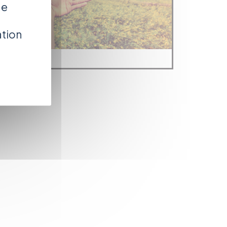
de
ation