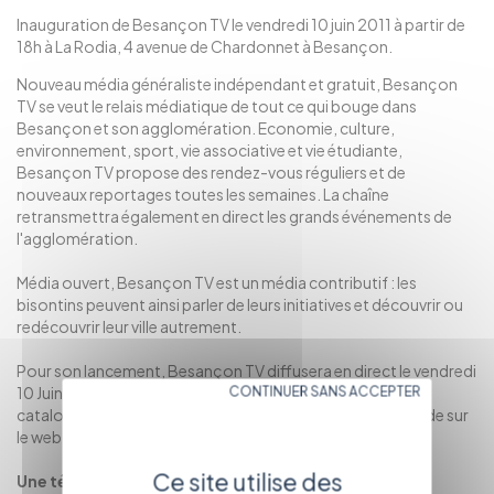
Inauguration de Besançon TV le vendredi 10 juin 2011 à partir de
18h à La Rodia, 4 avenue de Chardonnet à Besançon.
Nouveau média généraliste indépendant et gratuit, Besançon
TV se veut le relais médiatique de tout ce qui bouge dans
Besançon et son agglomération. Economie, culture,
environnement, sport, vie associative et vie étudiante,
Besançon TV propose des rendez-vous réguliers et de
nouveaux reportages toutes les semaines. La chaîne
retransmettra également en direct les grands événements de
l'agglomération.
Média ouvert, Besançon TV est un média contributif : les
bisontins peuvent ainsi parler de leurs initiatives et découvrir ou
redécouvrir leur ville autrement.
Pour son lancement, Besançon TV diffusera en direct le vendredi
10 Juin à 22H le concert de Stellardrive et proposera un
CONTINUER SANS ACCEPTER
catalogue de plus de 500 vidéos thématisées, à la demande sur
le web et iPhone.
Ce site utilise des
Une télévision 100% digitale…