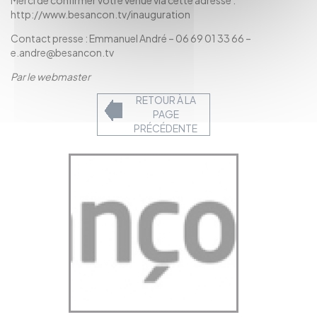
Merci de confirmer votre venue via cette adresse :
http://www.besancon.tv/inauguration
Contact presse : Emmanuel André – 06 69 01 33 66 –
e.andre@besancon.tv
Par le webmaster
RETOUR À LA
PAGE
PRÉCÉDENTE