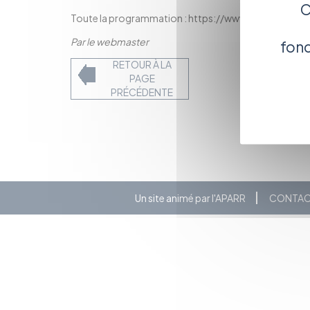
C
Toute la programmation :
https://www.centre-image
Par le webmaster
fonc
RETOUR À LA
PAGE
PRÉCÉDENTE
Un site animé par l'APARR
CONTA