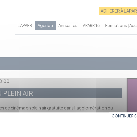
ADHÉRER À L'APA
L'APARR
Agenda
Annuaires
APARR'té
Formations | A
00:00
 PLEIN AIR
s de cinéma en plein air gratuite dans l’agglomération du
CONTINUER 
rignoter lorsque vous nous rejoindrez pour une séance cet été !