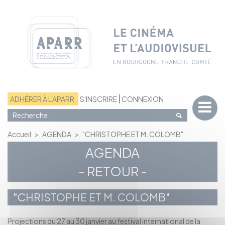
Panneau de gestion des cookies
ADHÉRER À L'APARR
S'INSCRIRE
CONNEXION
Accueil
>
AGENDA
>
"CHRISTOPHE ET M. COLOMB"
AGENDA
- RETOUR -
"CHRISTOPHE ET M. COLOMB"
Projections du 27 au 30 janvier au festival international de la