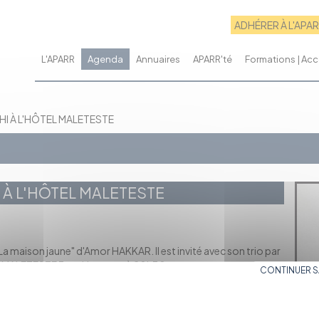
ADHÉRER À L'APA
L'APARR
Agenda
Annuaires
APARR'té
Formations | A
HI À L'HÔTEL MALETESTE
 À L'HÔTEL MALETESTE
La maison jaune" d'Amor HAKKAR. Il est invité avec son trio par
l MALETESTE 7 rue Hernoux, à 20h30.
CONTINUER 
 l'oud à l'âge de 20 ans.