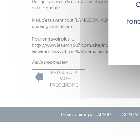
Dés qu'il a choisi de composer , il a été remarqué, et 
C
est éloquente.
fonc
Mais c'est avant tout "LA MAISON JAUNE" qui lui a donn
une vingtaine de prix.
Pour en savoir plus ...
http://www.lesamisdu7.com/site/index.php?
view=article&catid=1%3Ademain&id=28%3Afaycal
Par le webmaster
RETOUR À LA
PAGE
PRÉCÉDENTE
Un site animé par l'APARR
CONTA