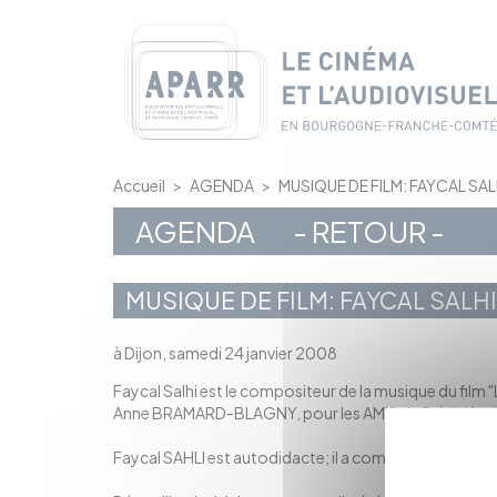
Panneau de gestion des cookies
Accueil
>
AGENDA
>
MUSIQUE DE FILM: FAYCAL SAL
AGENDA
- RETOUR -
MUSIQUE DE FILM: FAYCAL SALHI
à Dijon, samedi 24 janvier 2008
Faycal Salhi est le compositeur de la musique du film "
Anne BRAMARD-BLAGNY, pour les AMIS du 7, à l'Hôte
Faycal SAHLI est autodidacte; il a commencé à jouer de