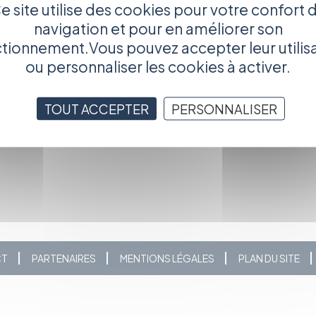
par les plus grands. La presse de son premier album, "Timgad"
e site utilise des cookies pour votre confort 
navigation et pour en améliorer son
tionnement.Vous pouvez accepter leur utilis
é la chance d'une reconnaissance internationale, illustrée par
ou personnaliser les cookies à activer.
TOUT ACCEPTER
PERSONNALISER
sahli&option=com_content&Itemid=11
CT
PARTENAIRES
MENTIONS LÉGALES
PLAN DU SITE