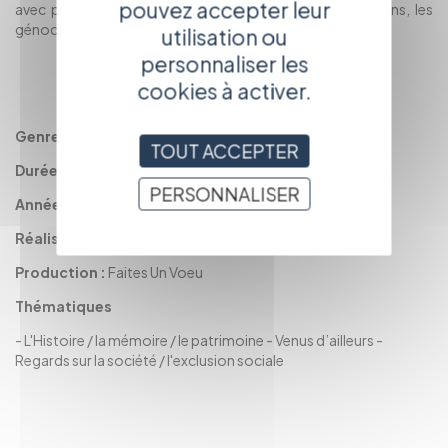
pouvez accepter leur
avec peu de moyens, une société apaisée. Dans deux ans, les
génocidaires sortiront de prison…
utilisation ou
personnaliser les
RETOUR
cookies à activer.
AU CATALOGUE
Genre :
Documentaire
TOUT ACCEPTER
Durée :
1h23
PERSONNALISER
Année :
2024
Réalisation :
Anne Jochum et Laëtitia Gaudin Le Puil
Production :
Faites Un Voeu
Thématiques
-
L'Histoire / la mémoire / le patrimoine
-
Venus d’ailleurs
-
Regards sur la société / l'exclusion sociale