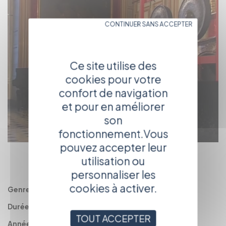
CONTINUER SANS ACCEPTER
Ce site utilise des
cookies pour votre
confort de navigation
et pour en améliorer
son
fonctionnement.Vous
pouvez accepter leur
RETOUR
utilisation ou
AU CATALOGUE
personnaliser les
cookies à activer.
Genre :
Documentaire
Durée :
49'
TOUT ACCEPTER
Année :
2008